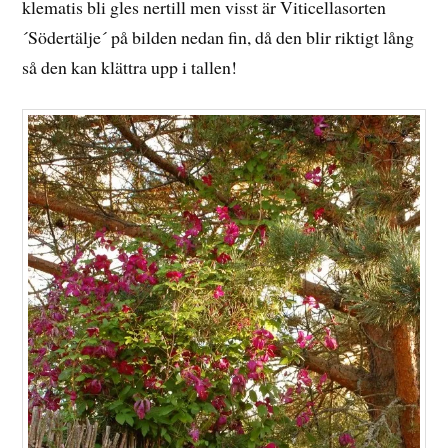
klematis bli gles nertill men visst är Viticellasorten
´Södertälje´ på bilden nedan fin, då den blir riktigt lång
så den kan klättra upp i tallen!