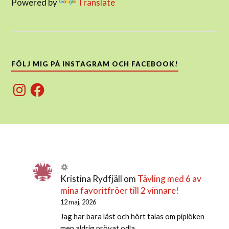
Powered by
Translate
FÖLJ MIG PÅ INSTAGRAM OCH FACEBOOK!
Instagram
Facebook
Kristina Rydfjäll
om
Tävling med 6 av
mina favoritfröer till 2 vinnare!
12 maj, 2026
Jag har bara läst och hört talas om piplöken
men aldrig prövat odla.