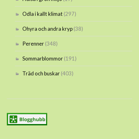
Odla i kallt klimat
(297)
Ohyra och andra kryp
(38)
Perenner
(348)
Sommarblommor
(191)
Träd och buskar
(403)