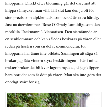
knopparna. Direkt efter blomning går det däremot att
klippa så mycket man vill. Till slut kan den ju bli för
stor, precis som alpklematis, som också är extra härdig.
Just nu återblommar ´Rose O´Grady´samtidigt som den
mörklila `Jackmanni´- klematisen. Den sistnämnda är
en senblommare och kan således beskäras på våren eller
redan på hösten som en del rekommenderar, för
knopparna har ännu inte bildats. Sanningen att säga så
brukar jag låta vintern styra beskärningen – här i mina
trakter brukar det bli kvar lagom mycket, så jag klipper
bara bort det som är dött på våren. Man ska inte göra det
onödigt svårt för sig.