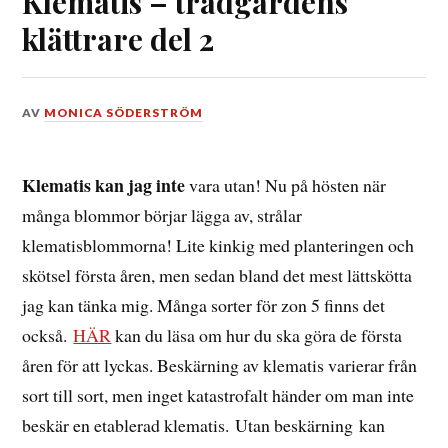
Klematis – trädgårdens
klättrare del 2
DEN
AV
MONICA SÖDERSTRÖM
19
SEPTEMBER,
2014
Klematis kan jag inte
vara utan! Nu på hösten när
många blommor börjar lägga av, strålar
klematisblommorna! Lite kinkig med planteringen och
skötsel första åren, men sedan bland det mest lättskötta
jag kan tänka mig. Många sorter för zon 5 finns det
också.
HÄR
kan du läsa om hur du ska göra de första
åren för att lyckas. Beskärning av klematis varierar från
sort till sort, men inget katastrofalt händer om man inte
beskär en etablerad klematis. Utan beskärning kan