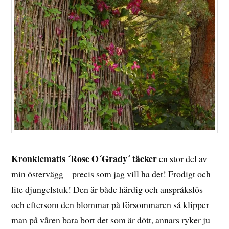
Kronklematis ´Rose O´Grady´ täcker
en stor del av
min östervägg – precis som jag vill ha det! Frodigt och
lite djungelstuk! Den är både härdig och anspråkslös
och eftersom den blommar på försommaren så klipper
man på våren bara bort det som är dött, annars ryker ju