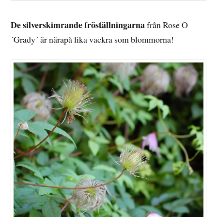
De silverskimrande fröställningarna
från Rose O
´Grady´ är närapå lika vackra som blommorna!