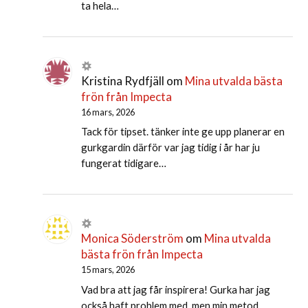
ta hela…
Kristina Rydfjäll
om
Mina utvalda bästa
frön från Impecta
16 mars, 2026
Tack för tipset. tänker inte ge upp planerar en
gurkgardin därför var jag tidig i år har ju
fungerat tidigare…
Monica Söderström
om
Mina utvalda
bästa frön från Impecta
15 mars, 2026
Vad bra att jag får inspirera! Gurka har jag
också haft problem med, men min metod