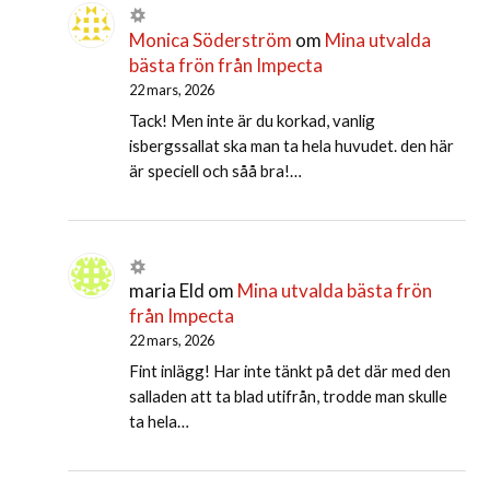
Monica Söderström
om
Mina utvalda
bästa frön från Impecta
22 mars, 2026
Tack! Men inte är du korkad, vanlig
isbergssallat ska man ta hela huvudet. den här
är speciell och såå bra!…
maria Eld
om
Mina utvalda bästa frön
från Impecta
22 mars, 2026
Fint inlägg! Har inte tänkt på det där med den
salladen att ta blad utifrån, trodde man skulle
ta hela…