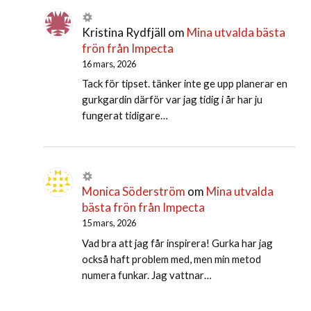
Kristina Rydfjäll
om
Mina utvalda bästa
frön från Impecta
16 mars, 2026
Tack för tipset. tänker inte ge upp planerar en
gurkgardin därför var jag tidig i år har ju
fungerat tidigare…
Monica Söderström
om
Mina utvalda
bästa frön från Impecta
15 mars, 2026
Vad bra att jag får inspirera! Gurka har jag
också haft problem med, men min metod
numera funkar. Jag vattnar…