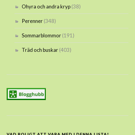
Ohyra och andra kryp
(38)
Perenner
(348)
Sommarblommor
(191)
Träd och buskar
(403)
VAD ROLIGT ATT VARA MED I DENNA LISTA!