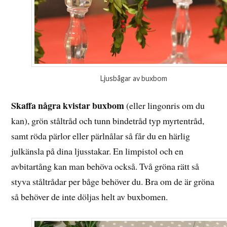
Ljusbågar av buxbom
Skaffa några kvistar buxbom
(eller lingonris om du
kan), grön ståltråd och tunn bindetråd typ myrtentråd,
samt röda pärlor eller pärlnålar så får du en härlig
julkänsla på dina ljusstakar. En limpistol och en
avbitartång kan man behöva också. Två gröna rätt så
styva ståltrådar per båge behöver du. Bra om de är gröna
så behöver de inte döljas helt av buxbomen.