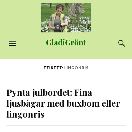
Hoppa
till
innehåll
GladiGrönt
S
MENY
ETIKETT:
LINGONRIS
Pynta julbordet: Fina
ljusbågar med buxbom eller
lingonris