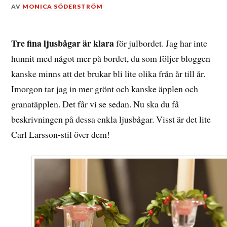
DEN
AV
MONICA SÖDERSTRÖM
23
DECEMBER,
2017
Tre fina ljusbågar är klara
för julbordet. Jag har inte
hunnit med något mer på bordet, du som följer bloggen
kanske minns att det brukar bli lite olika från år till år.
Imorgon tar jag in mer grönt och kanske äpplen och
granatäpplen. Det får vi se sedan. Nu ska du få
beskrivningen på dessa enkla ljusbågar. Visst är det lite
Carl Larsson-stil över dem!