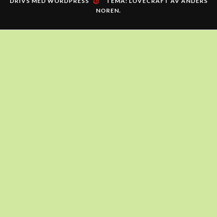
&
DRIVS MED WORDPRESS
TEMA: LOVECRAFT AV
ANDERS
NOREN
.