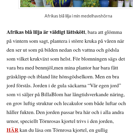
Afrikas blå lilja i min medelhavshörna
Afrikas blå lilja är väldigt lättskött
, bara att glömma
på vintern som sagt, plantera i större kruka på våren när
den ser ut som på bilden nedan och vattna och gödsla
som vilket krukväxt som helst. För blomningen sägs det
vara bra med benmjöl,men mina plantor har bara fått
gräsklipp och ibland lite hönsgödselkorn. Men en bra
jord förstås. Jorden i de gula säckarna “Vår egen jord”
som vi säljer på BillaBlom har långtidsverkande näring,
en grov luftig struktur och lecakulor som både luftar och
håller fukten. Den jorden passar bra här och i alla andra
urnor, speciellt Törnrosas kjortel trivs i den jorden,
HÄR
kan du läsa om Törnrosa kjortel, en gullig