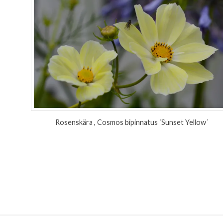
Rosenskära , Cosmos bipinnatus ´Sunset Yellow´