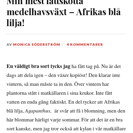
Min mest lättskötta
medelhavsväxt – Afrikas blå
lilja!
DEN
AV
MONICA SÖDERSTRÖM
4 KOMMENTARER
10
APRIL,
2018
En väldigt bra sort tycks jag
ha fått tag på. Nu är det
dags att dela igen – den växer kopiöst! Den klarar inte
vintern, så man måste ta in den. Över vintern har
plantorna stått i matkällaren i sina krukor. Inte fått
vatten en enda gång faktiskt. En del tycker att Afrikas
blå lilja,
Agapanthus
, är svår att få i blomning, men den
här blommar härligt varje sommar. För att det är en bra
sort kanske, men jag tror också att kylan i vår matkällare