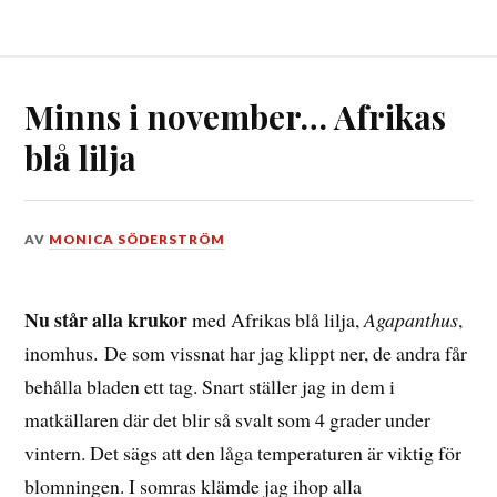
Minns i november… Afrikas
blå lilja
DEN
AV
MONICA SÖDERSTRÖM
11
NOVEMBER,
2016
Nu står alla krukor
med Afrikas blå lilja,
Agapanthus
,
inomhus. De som vissnat har jag klippt ner, de andra får
behålla bladen ett tag. Snart ställer jag in dem i
matkällaren där det blir så svalt som 4 grader under
vintern. Det sägs att den låga temperaturen är viktig för
blomningen. I somras klämde jag ihop alla