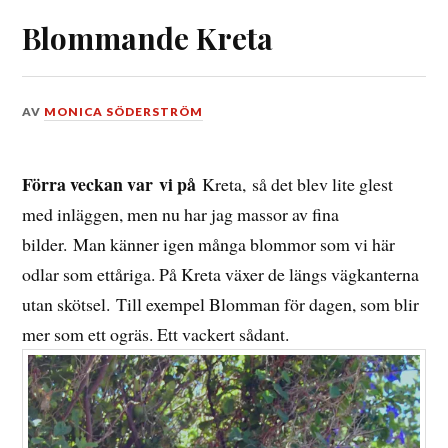
Blommande Kreta
DEN
AV
MONICA SÖDERSTRÖM
24
AUGUSTI,
2016
Förra veckan var vi på
Kreta, så det blev lite glest
med inläggen, men nu har jag massor av fina
bilder. Man känner igen många blommor som vi här
odlar som ettåriga. På Kreta växer de längs vägkanterna
utan skötsel. Till exempel Blomman för dagen, som blir
mer som ett ogräs. Ett vackert sådant.