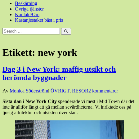
Beskärning
Övriga tjänster
Kontakt/Om
Kastanjestaket bäst i pris
Sök
efter:
Sök
Etikett:
new york
Dag 3 i New York: maffig utsikt och
berömda byggnader
Den
Av
Monica Söderström
i
ÖVRIGT
,
RESOR
2 kommentarer
19
Sista dan i New York City
spenderade vi mest i Mid Town där det
december,
inte är alltför långt att gå mellan sevärdheterna. Vi inriktade oss på
2019
3
tjusig arkitektur och utsikten över stan.
januari,
2020