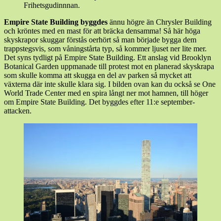
Frihetsgudinnnan.
Empire State Building byggdes
ännu högre än Chrysler Building
och kröntes med en mast för att bräcka densamma! Så här höga
skyskrapor skuggar förstås oerhört så man började bygga dem
trappstegsvis, som våningstårta typ, så kommer ljuset ner lite mer.
Det syns tydligt på Empire State Building. Ett anslag vid Brooklyn
Botanical Garden uppmanade till protest mot en planerad skyskrapa
som skulle komma att skugga en del av parken så mycket att
växterna där inte skulle klara sig. I bilden ovan kan du också se One
World Trade Center med en spira långt ner mot hamnen, till höger
om Empire State Building. Det byggdes efter 11:e september-
attacken.