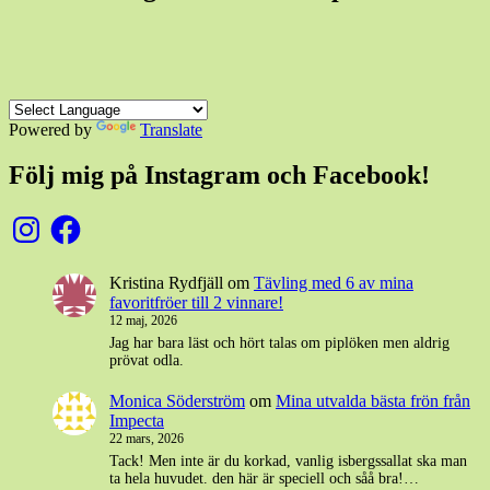
Powered by
Translate
Följ mig på Instagram och Facebook!
Instagram
Facebook
Kristina Rydfjäll
om
Tävling med 6 av mina
favoritfröer till 2 vinnare!
12 maj, 2026
Jag har bara läst och hört talas om piplöken men aldrig
prövat odla.
Monica Söderström
om
Mina utvalda bästa frön från
Impecta
22 mars, 2026
Tack! Men inte är du korkad, vanlig isbergssallat ska man
ta hela huvudet. den här är speciell och såå bra!…