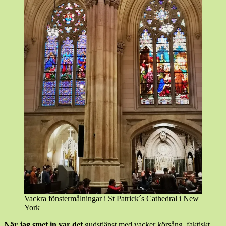
Vackra fönstermålningar i St Patrick´s Cathedral i New
York
När jag smet in var det
gudstjänst med vacker körsång, faktiskt