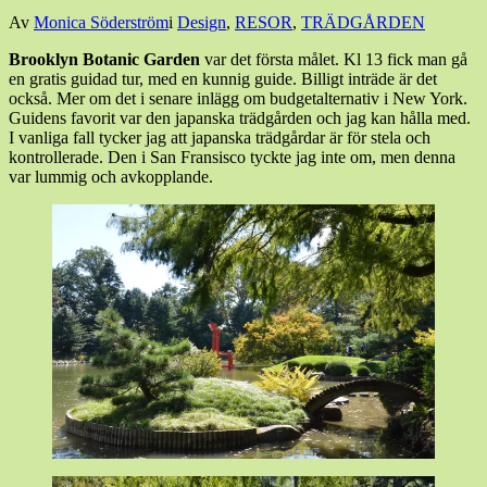
Den
Av
Monica Söderström
i
Design
,
RESOR
,
TRÄDGÅRDEN
6
Brooklyn Botanic Garden
var det första målet. Kl 13 fick man gå
december,
en gratis guidad tur, med en kunnig guide. Billigt inträde är det
2019
7
också. Mer om det i senare inlägg om budgetalternativ i New York.
december,
Guidens favorit var den japanska trädgården och jag kan hålla med.
2019
I vanliga fall tycker jag att japanska trädgårdar är för stela och
kontrollerade. Den i San Fransisco tyckte jag inte om, men denna
var lummig och avkopplande.