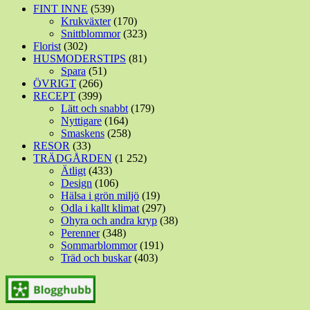
FINT INNE
(539)
Krukväxter
(170)
Snittblommor
(323)
Florist
(302)
HUSMODERSTIPS
(81)
Spara
(51)
ÖVRIGT
(266)
RECEPT
(399)
Lätt och snabbt
(179)
Nyttigare
(164)
Smaskens
(258)
RESOR
(33)
TRÄDGÅRDEN
(1 252)
Ätligt
(433)
Design
(106)
Hälsa i grön miljö
(19)
Odla i kallt klimat
(297)
Ohyra och andra kryp
(38)
Perenner
(348)
Sommarblommor
(191)
Träd och buskar
(403)