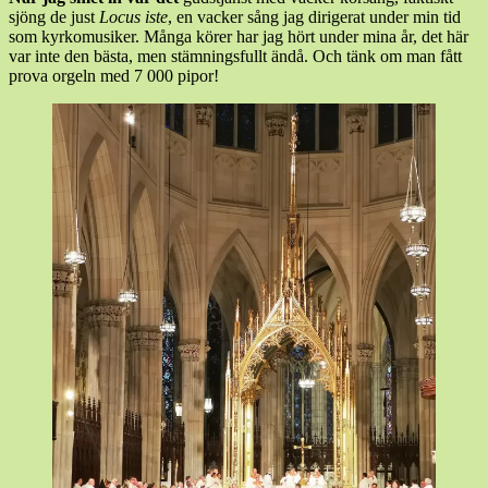
sjöng de just
Locus iste
, en vacker sång jag dirigerat under min tid
som kyrkomusiker. Många körer har jag hört under mina år, det här
var inte den bästa, men stämningsfullt ändå. Och tänk om man fått
prova orgeln med 7 000 pipor!