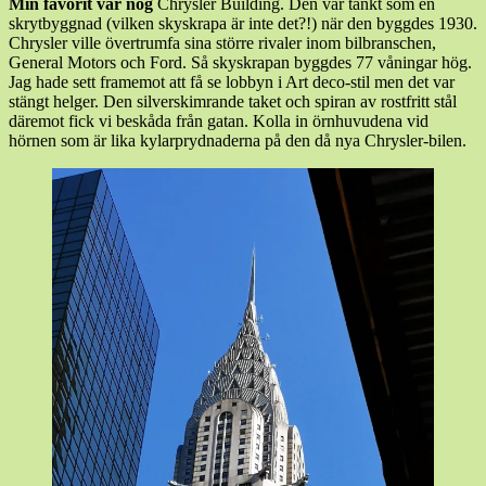
Min favorit var nog
Chrysler Building. Den var tänkt som en
skrytbyggnad (vilken skyskrapa är inte det?!) när den byggdes 1930.
Chrysler ville övertrumfa sina större rivaler inom bilbranschen,
General Motors och Ford. Så skyskrapan byggdes 77 våningar hög.
Jag hade sett framemot att få se lobbyn i Art deco-stil men det var
stängt helger. Den silverskimrande taket och spiran av rostfritt stål
däremot fick vi beskåda från gatan. Kolla in örnhuvudena vid
hörnen som är lika kylarprydnaderna på den då nya Chrysler-bilen.