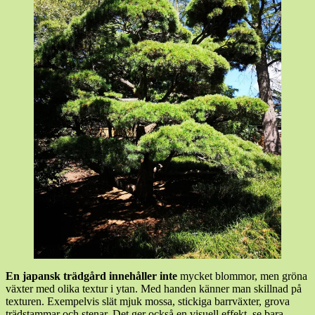
En japansk trädgård innehåller inte
mycket blommor, men gröna
växter med olika textur i ytan. Med handen känner man skillnad på
texturen. Exempelvis slät mjuk mossa, stickiga barrväxter, grova
trädstammar och stenar. Det ger också en visuell effekt, se bara