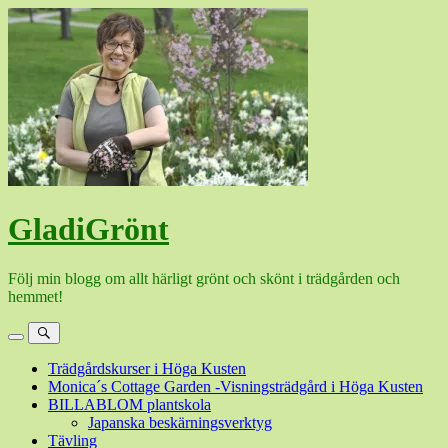
Hoppa
till
innehåll
GladiGrönt
Följ min blogg om allt härligt grönt och skönt i trädgården och
hemmet!
Meny
Sök
Trädgårdskurser i Höga Kusten
Monica´s Cottage Garden -Visningsträdgård i Höga Kusten
BILLABLOM plantskola
Japanska beskärningsverktyg
Tävling