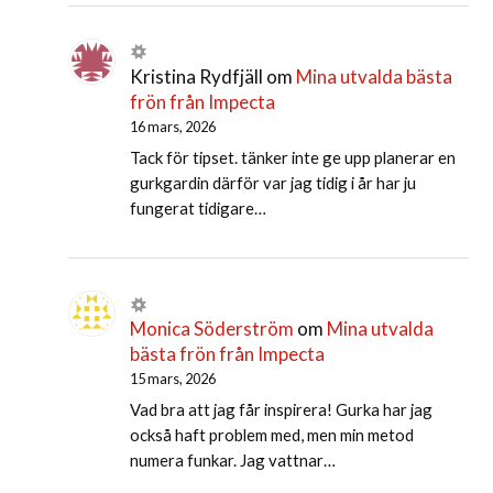
Kristina Rydfjäll
om
Mina utvalda bästa
frön från Impecta
16 mars, 2026
Tack för tipset. tänker inte ge upp planerar en
gurkgardin därför var jag tidig i år har ju
fungerat tidigare…
Monica Söderström
om
Mina utvalda
bästa frön från Impecta
15 mars, 2026
Vad bra att jag får inspirera! Gurka har jag
också haft problem med, men min metod
numera funkar. Jag vattnar…