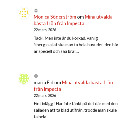
Monica Söderström
om
Mina utvalda
bästa frön från Impecta
22 mars, 2026
Tack! Men inte är du korkad, vanlig
isbergssallat ska man ta hela huvudet. den här
är speciell och såå bra!…
maria Eld
om
Mina utvalda bästa frön
från Impecta
22 mars, 2026
Fint inlägg! Har inte tänkt på det där med den
salladen att ta blad utifrån, trodde man skulle
ta hela…