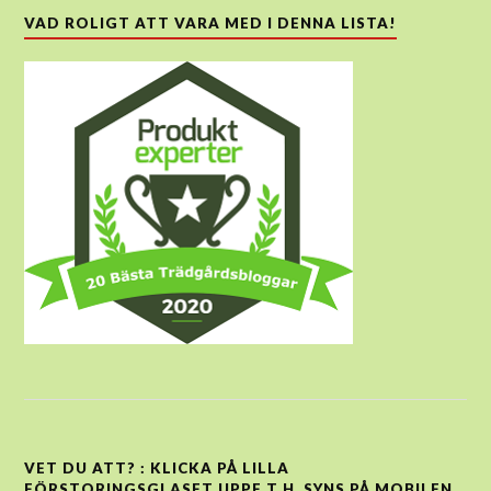
VAD ROLIGT ATT VARA MED I DENNA LISTA!
VET DU ATT? : KLICKA PÅ LILLA
FÖRSTORINGSGLASET UPPE T H, SYNS PÅ MOBILEN,