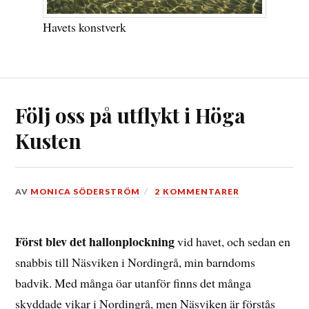
Havets konstverk
Följ oss på utflykt i Höga
Kusten
DEN
AV
MONICA SÖDERSTRÖM
2 KOMMENTARER
13
AUGUSTI,
2017
Först blev det hallonplockning
vid havet, och sedan en
snabbis till Näsviken i Nordingrå, min barndoms
badvik. Med många öar utanför finns det många
skyddade vikar i Nordingrå, men Näsviken är förstås