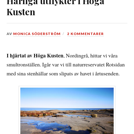
Härliga utflykter i Höga
Kusten
DEN
AV
MONICA SÖDERSTRÖM
2 KOMMENTARER
31
MAJ,
2020
I hjärtat av Höga Kusten
, Nordingrå, hittar vi våra
smultronställen. Igår var vi till naturreservatet Rotsidan
med sina stenhällar som slipats av havet i årtusenden.