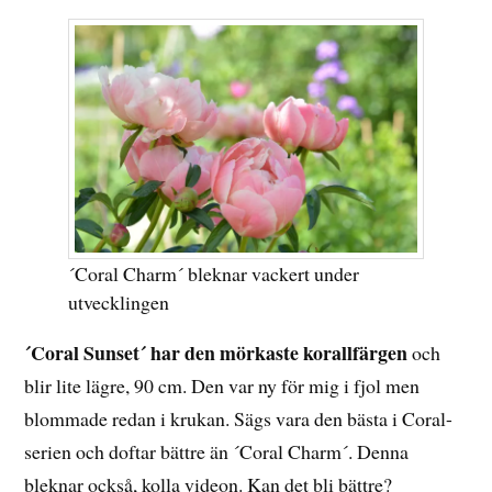
´Coral Charm´ bleknar vackert under
utvecklingen
´Coral Sunset´ har den mörkaste korallfärgen
och
blir lite lägre, 90 cm. Den var ny för mig i fjol men
blommade redan i krukan. Sägs vara den bästa i Coral-
serien och doftar bättre än ´Coral Charm´. Denna
bleknar också, kolla videon. Kan det bli bättre?