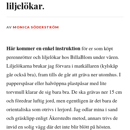
liljelökar.
DEN
AV
MONICA SÖDERSTRÖM
2
APRIL,
2020
Här kommer en enkel instruktion
för er som köpt
perennrötter och liljelökar hos BillaBlom under våren.
Liljelökarna brukar jag förvara i matkällaren (kylskåp
går också bra), fram tills de går att gräva ner utomhus. I
papperspåsar eller halvöppna plastpåsar med lite
torvmull klarar de sig bara bra. De ska grävas ner 15 cm
och föredrar luftig jord, men egentligen är det bara de
orientaliska som otrivs i lerjord. Jag odlar mina i sand
och gräsklipp enligt Åkerstedts metod, annars trivs de
invid en solig vägg där det inte blir blött på hösten.