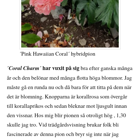
´Pink Hawaiian Coral´ hybridpion
har vuxit på sig
´Coral Charm´
bra efter ganska många
år och den belönar med många flotta höga blommor. Jag
måste gå en runda nu och då bara för att titta på dem när
det är blomning. Knopparna är korallrosa som övergår
till korallaprikos och sedan bleknar mot ljusgult innan
den vissnar. Hos mig blir pionen så otroligt hög , 1,30
skulle jag tro. Vid trädgårdsvisning brukar folk bli
fascinerade av denna pion och bryr sig inte när jag