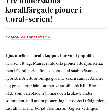
Tre undersköna
korallfärgade pioner i
Coral-serien!
DEN
AV
MONICA SÖDERSTRÖM
30
JANUARI,
2021
Ljus aprikos, korall, koppar, har varit populära
nyanser ett tag. Man ser inte ofta pioner i de nyanserna,
men i Coral-serien finns det ett antal snabbväxande
hybrider. Att de är billiga gör inte saken sämre. Alla tre
jag presenterar här kommer vi att sälja på BillaBlom,
både som barrotade från mars och krukade under
sommaren, m fl andra pioner. Jag har dessa i trädgården,
fast alla har inte börjat blomma än. Jag ser verkligen