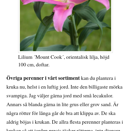
Lilium ´Mount Cook´, orientalisk lilja, höjd
100 cm, doftar.
Övriga perenner i vårt sortiment
kan du plantera i
kruka nu, helst i en luftig jord. Inte den billigaste mörka
svampiga. Jag väljer gärna jord med små lecakulor.
Annars så blanda gärna in lite grus eller grov sand. Är
några rötter för långa går de bra att klippa av. De ska
aldrig böjas i krukan. De allra flesta perenner planteras i
krukan så att jorden precis täcker rötterna, inte djupare.