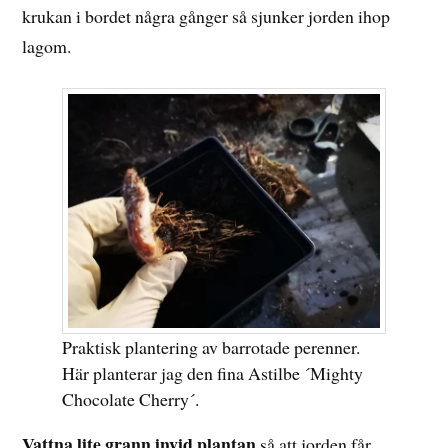
krukan i bordet några gånger så sjunker jorden ihop
lagom.
Praktisk plantering av barrotade perenner.
Här planterar jag den fina Astilbe ´Mighty
Chocolate Cherry´.
Vattna lite grann invid plantan
så att jorden får