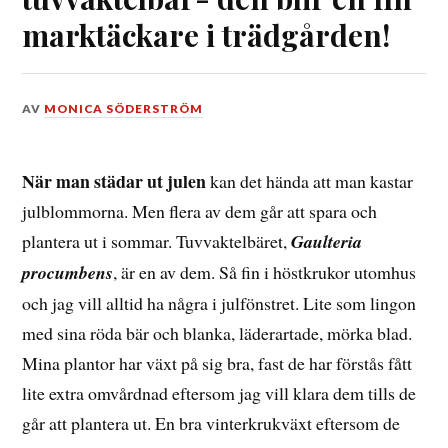
marktäckare i trädgården!
DEN
AV
MONICA SÖDERSTRÖM
17
JANUARI,
2021
När man städar ut julen
kan det hända att man kastar
julblommorna. Men flera av dem går att spara och
plantera ut i sommar. Tuvvaktelbäret,
Gaulteria
procumbens
, är en av dem. Så fin i höstkrukor utomhus
och jag vill alltid ha några i julfönstret. Lite som lingon
med sina röda bär och blanka, läderartade, mörka blad.
Mina plantor har växt på sig bra, fast de har förstås fått
lite extra omvårdnad eftersom jag vill klara dem tills de
går att plantera ut. En bra vinterkrukväxt eftersom de