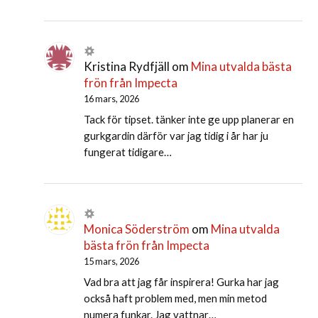
Kristina Rydfjäll
om
Mina utvalda bästa
frön från Impecta
16 mars, 2026
Tack för tipset. tänker inte ge upp planerar en
gurkgardin därför var jag tidig i år har ju
fungerat tidigare…
Monica Söderström
om
Mina utvalda
bästa frön från Impecta
15 mars, 2026
Vad bra att jag får inspirera! Gurka har jag
också haft problem med, men min metod
numera funkar. Jag vattnar…