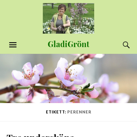
Hoppa
till
innehåll
GladiGrönt
S
MENY
ETIKETT:
PERENNER