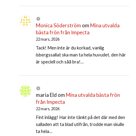
Monica Söderström
om
Mina utvalda
bästa frön från Impecta
22 mars, 2026
Tack! Men inte är du korkad, vanlig
isbergssallat ska man ta hela huvudet. den här
är speciell och såå bra!…
maria Eld
om
Mina utvalda bästa frön
från Impecta
22 mars, 2026
Fint inlägg! Har inte tänkt på det där med den
salladen att ta blad utifrån, trodde man skulle
ta hela…