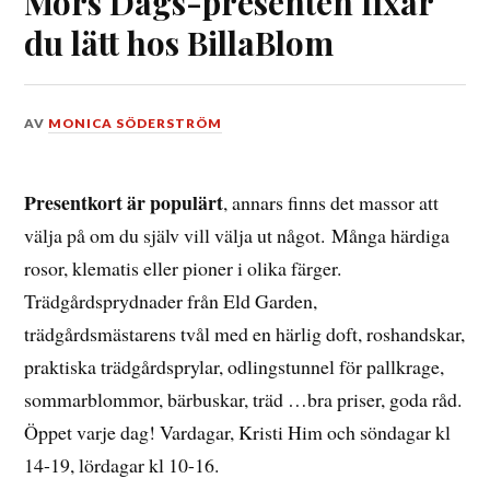
Mors Dags-presenten fixar
du lätt hos BillaBlom
DEN
AV
MONICA SÖDERSTRÖM
25
MAJ,
2017
Presentkort är populärt
, annars finns det massor att
välja på om du själv vill välja ut något. Många härdiga
rosor, klematis eller pioner i olika färger.
Trädgårdsprydnader från Eld Garden,
trädgårdsmästarens tvål med en härlig doft, roshandskar,
praktiska trädgårdsprylar, odlingstunnel för pallkrage,
sommarblommor, bärbuskar, träd …bra priser, goda råd.
Öppet varje dag! Vardagar, Kristi Him och söndagar kl
14-19, lördagar kl 10-16.