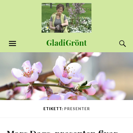
Hoppa
till
innehåll
GladiGrönt
S
MENY
ETIKETT:
PRESENTER