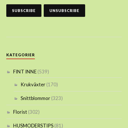
KATEGORIER
FINT INNE
(539)
Krukväxter
(170)
Snittblommor
(323)
Florist
(302)
HUSMODERSTIPS
(81)