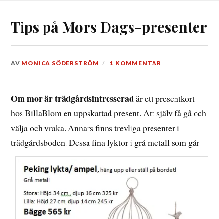
Tips på Mors Dags-presenter
DEN
AV
MONICA SÖDERSTRÖM
1 KOMMENTAR
26
MAJ,
2016
Om mor är trädgårdsintresserad
är ett presentkort
hos BillaBlom en uppskattad present. Att själv få gå och
välja och vraka. Annars finns trevliga presenter i
trädgårdsboden.
Dessa fina lyktor i grå metall som går