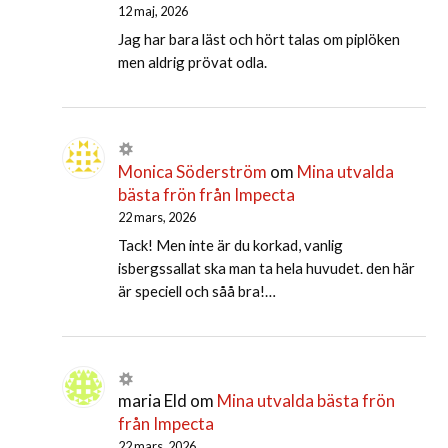
12 maj, 2026
Jag har bara läst och hört talas om piplöken
men aldrig prövat odla.
Monica Söderström
om
Mina utvalda
bästa frön från Impecta
22 mars, 2026
Tack! Men inte är du korkad, vanlig
isbergssallat ska man ta hela huvudet. den här
är speciell och såå bra!…
maria Eld
om
Mina utvalda bästa frön
från Impecta
22 mars, 2026