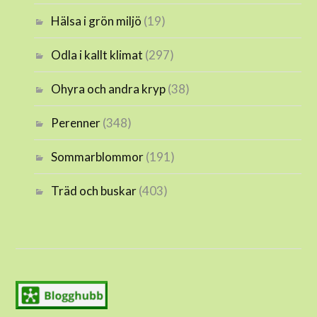
Hälsa i grön miljö
(19)
Odla i kallt klimat
(297)
Ohyra och andra kryp
(38)
Perenner
(348)
Sommarblommor
(191)
Träd och buskar
(403)