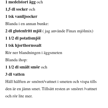
1 medelstort ägg
och
1,5 dl socker
och
1 tsk vaniljsocker
Blanda i en annan bunke:
2 dl glutenfritt mjöl
( jag använde Finax mjölmix)
1 1/2 dl potatismjöl
1 tsk hjorthornssalt
Rör ner blandningen i äggsmeten
Blanda ihop:
1 1/2 dl smält smör
och
3 dl vatten
Häll hälften av smöret/vattnet i smeten och vispa tills
den är en jämn smet. Tillsätt resten av smöret /vattnet
och rör lite mer.