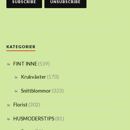
KATEGORIER
FINT INNE
(539)
Krukväxter
(170)
Snittblommor
(323)
Florist
(302)
HUSMODERSTIPS
(81)