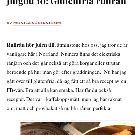
Julgott 10: Glutenfria rullrån
DEN
AV
MONICA SÖDERSTRÖM
3
DECEMBER,
2016
Rullrån hör julen till
, åtminstone hos oss, jag tror de är
vanligare här i Norrland. Numera finns det elektriska
rånjärn och det går också att göra korgar eller strutar,
beroende på hur man gör efter gräddningen. Nu har jag
gått över till glutenfria, då jag fått ett så bra recept av en
FB-vän. Bra att alla kan smaka. Här får du också
receptet. Det var i kaffekoppsmått, men jag har räknat
om, mätt och provbakat så nu blir rånen perfekta.