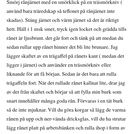
Smörj rånjärnet med en smörklick på en träsmörkniv (
använd bara träredskap så teflonet på rånjärnet inte
skadas). Stäng järnet och värm järnet så det är riktigt
hett. Häll i 1 msk smet, tryck igen locket och grädda tills
rånet är ljusbrunt. det går fort och tänk på att medan du
sedan rullar upp rånet hinner det bli lite brunare. Jag
lägger skaftet av en trägaffel på rånets kant ( medan det
ligger i järnet) och använder en träsmörkniv eller
liknande för att få början. Sedan är det bara att rulla
trägaffeln fort. När det rullade rånet kallnat lite, drar jag
av det från skaftet och börjar så att fylla min burk som
snart innehåller många goda rån. Förvaras i en tät burk
så de inte mjuknar. Vill du göra korgar så lägg de varma
rånen på upp och ner-vända dricksglas, vill du ha strutar
lägg rånet platt på arbetsbänken och rulla ihop i form av