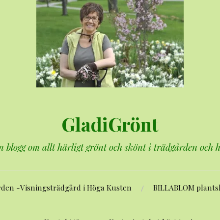
GladiGrönt
n blogg om allt härligt grönt och skönt i trädgården och
rden -Visningsträdgård i Höga Kusten
BILLABLOM plants