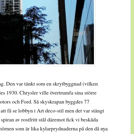
g. Den var tänkt som en skrytbyggnad (vilken
es 1930. Chrysler ville övertrumfa sina större
Motors och Ford. Så skyskrapan byggdes 77
tt få se lobbyn i Art deco-stil men det var stängt
spiran av rostfritt stål däremot fick vi beskåda
 hörnen som är lika kylarprydnaderna på den då nya