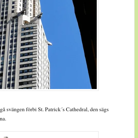
å svängen förbi St. Patrick´s Cathedral, den sägs
na.