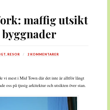
ork: maffig utsikt
 byggnader
IGT
,
RESOR
2 KOMMENTARER
 vi mest i Mid Town där det inte är alltför långt
de oss på tjusig arkitektur och utsikten över stan.