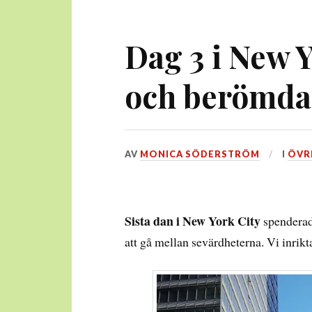
Dag 3 i New Y
och berömda
DEN
AV
MONICA SÖDERSTRÖM
I
ÖVR
19
DECEMBER,
2019
Sista dan i New York City
spenderade
att gå mellan sevärdheterna. Vi inrikta