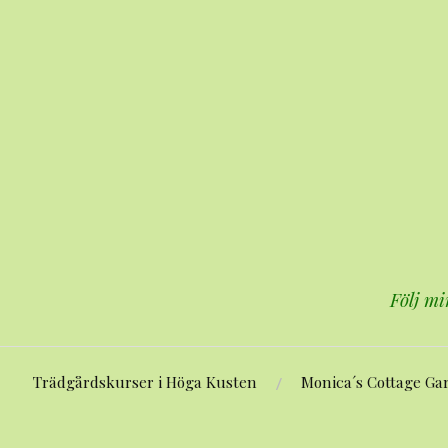
Hoppa
till
innehåll
Följ mi
Trädgårdskurser i Höga Kusten
Monica´s Cottage Ga