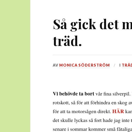
Så gick det m
träd.
DEN
AV
MONICA SÖDERSTRÖM
I
TRÄ
14
JULI,
2020
Vi behövde ta bort
vår fina silverpil.
rotskott, så för att förhindra en skog a
HÄR
för att ta motorsågen direkt.
kan
det skulle lyckas så fort hade jag inte
senare i sommar kommer små fåtaliga