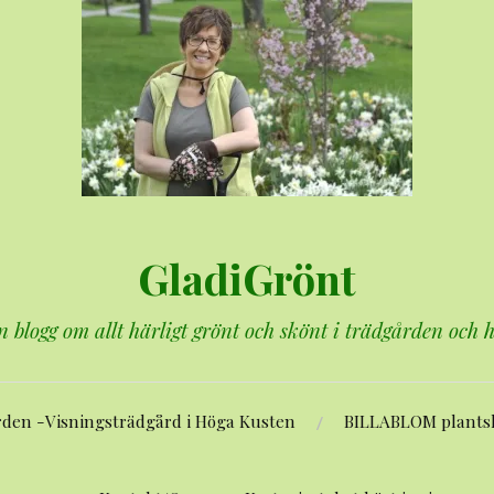
GladiGrönt
n blogg om allt härligt grönt och skönt i trädgården och
rden -Visningsträdgård i Höga Kusten
BILLABLOM plants