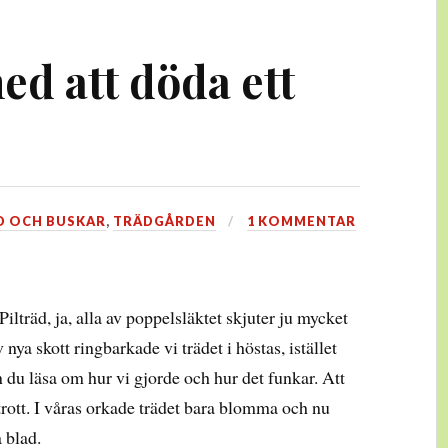
ed att döda ett
D OCH BUSKAR
,
TRÄDGÅRDEN
1 KOMMENTAR
 Pilträd, ja, alla av poppelsläktet skjuter ju mycket
v nya skott ringbarkade vi trädet i höstas, istället
 du läsa om hur vi gjorde och hur det funkar. Att
 trott. I våras orkade trädet bara blomma och nu
 blad.