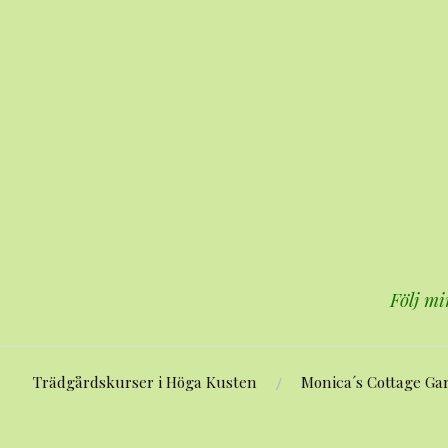
Hoppa
till
innehåll
Följ mi
Trädgårdskurser i Höga Kusten
Monica´s Cottage Ga