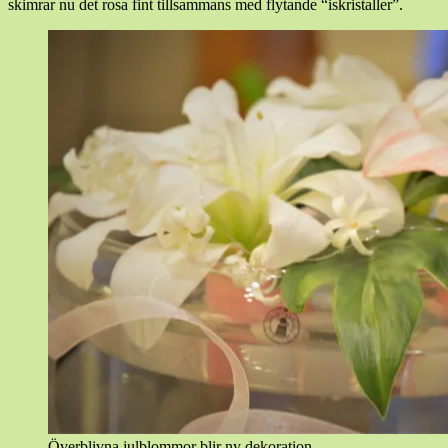
skimrar nu det rosa fint tillsammans med flytande “iskristaller”.
Överblivna julblommor blir ny dekoration