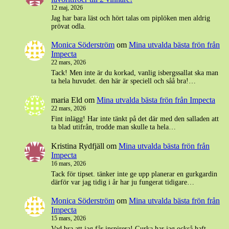
12 maj, 2026
Jag har bara läst och hört talas om piplöken men aldrig
prövat odla.
Monica Söderström
om
Mina utvalda bästa frön från
Impecta
22 mars, 2026
Tack! Men inte är du korkad, vanlig isbergssallat ska man
ta hela huvudet. den här är speciell och såå bra!…
maria Eld
om
Mina utvalda bästa frön från Impecta
22 mars, 2026
Fint inlägg! Har inte tänkt på det där med den salladen att
ta blad utifrån, trodde man skulle ta hela…
Kristina Rydfjäll
om
Mina utvalda bästa frön från
Impecta
16 mars, 2026
Tack för tipset. tänker inte ge upp planerar en gurkgardin
därför var jag tidig i år har ju fungerat tidigare…
Monica Söderström
om
Mina utvalda bästa frön från
Impecta
15 mars, 2026
Vad bra att jag får inspirera! Gurka har jag också haft