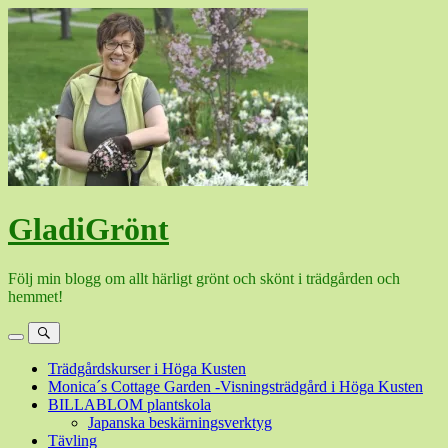
Hoppa
till
innehåll
GladiGrönt
Följ min blogg om allt härligt grönt och skönt i trädgården och
hemmet!
Meny
Sök
Trädgårdskurser i Höga Kusten
Monica´s Cottage Garden -Visningsträdgård i Höga Kusten
BILLABLOM plantskola
Japanska beskärningsverktyg
Tävling