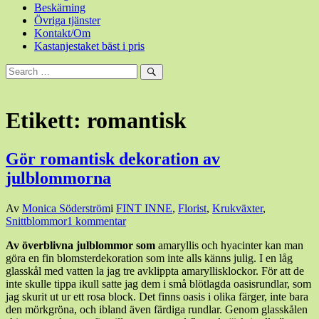
Beskärning
Övriga tjänster
Kontakt/Om
Kastanjestaket bäst i pris
Sök
efter:
Sök
Etikett:
romantisk
Gör romantisk dekoration av
julblommorna
Den
Av
Monica Söderström
i
FINT INNE
,
Florist
,
Krukväxter
,
18
Snittblommor
1 kommentar
januari,
Av överblivna julblommor som
amaryllis och hyacinter kan man
2017
18
göra en fin blomsterdekoration som inte alls känns julig. I en låg
januari,
glasskål med vatten la jag tre avklippta amaryllisklockor. För att de
2017
inte skulle tippa ikull satte jag dem i små blötlagda oasisrundlar, som
jag skurit ut ur ett rosa block. Det finns oasis i olika färger, inte bara
den mörkgröna, och ibland även färdiga rundlar. Genom glasskålen