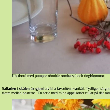
Höstbord med pumpor rönnbär ormhassel och ringblommor.
Salladen i skålen är gjord av
bl a favoriten svartkål. Tydligen så go
tätare mellan posterna. En serie med mina äppelsorter rullar på där m