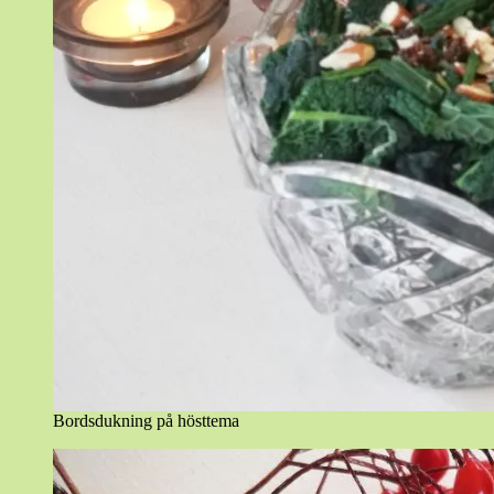
Bordsdukning på hösttema