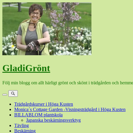
Hoppa
till
innehåll
GladiGrönt
Följ min blogg om allt härligt grönt och skönt i trädgården och hemme
Meny
Sök
Trädgårdskurser i Höga Kusten
Monica´s Cottage Garden -Visningsträdgård i Höga Kusten
BILLABLOM plantskola
Japanska beskärningsverktyg
Tävling
Beskärning