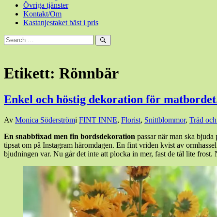
Övriga tjänster
Kontakt/Om
Kastanjestaket bäst i pris
Sök
efter:
Sök
Etikett:
Rönnbär
Enkel och höstig dekoration för matbordet
Den
Av
Monica Söderström
i
FINT INNE
,
Florist
,
Snittblommor
,
Träd och
23
En snabbfixad men fin bordsdekoration
passar när man ska bjuda p
oktober,
tipsat om på Instagram häromdagen. En fint vriden kvist av ormhassel
2021
3
bjudningen var. Nu går det inte att plocka in mer, fast de tål lite fr
november,
2021