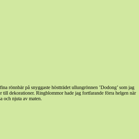
 fina rönnbär på snyggaste höstträdet ullungrönnen ’Dodong’ som jag
till dekorationer. Ringblommor hade jag fortfarande förra helgen när
sa och njuta av maten.