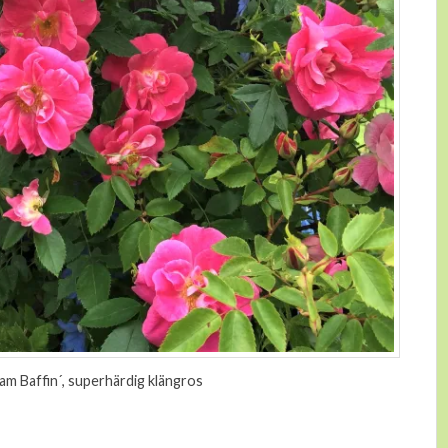
iam Baffin´, superhärdig klängros