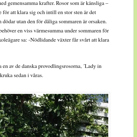
med gemensamma krafter. Rosor som är känsliga –
ör att klara sig och intill en stor sten är det
som dödar utan den för dåliga sommaren är orsaken.
r behöver en viss värmesumma under sommaren för
koleägare sa: -Nödlidande växter får svårt att klara
a en av de danska provodlingsrosorna, ´Lady in
 kruka sedan i våras.