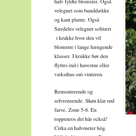
halv fyldte blomster. Også
velegnet som bunddække
og kant plante. Også
Særdeles velegnet solitært
i krukke hvor den vil
blomstre i lange hængende
klasser. I krukke bør den
flyttes ind i havestue eller
væksthus om vinteren.
Remonterende og
selvrensende. Skøn klar rød
farve. Zone 5-6. En
toppenros det här också!
Cirka en halvmeter hög.