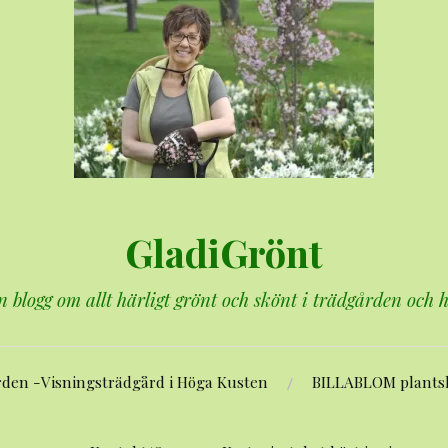
GladiGrönt
n blogg om allt härligt grönt och skönt i trädgården och
rden -Visningsträdgård i Höga Kusten
BILLABLOM plants