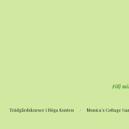
Hoppa
till
innehåll
Följ mi
Trädgårdskurser i Höga Kusten
Monica´s Cottage Ga