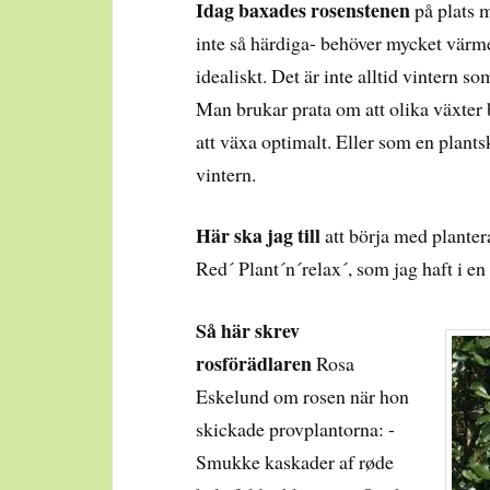
Idag baxades rosenstenen
på plats 
inte så härdiga- behöver mycket värme f
idealiskt. Det är inte alltid vintern 
Man brukar prata om att olika växte
att växa optimalt. Eller som en plants
vintern.
Här ska jag till
att börja med planter
Red´ Plant´n´relax´, som jag haft i en
Så här skrev
rosförädlaren
Rosa
Eskelund om rosen när hon
skickade provplantorna: -
Smukke kaskader af røde