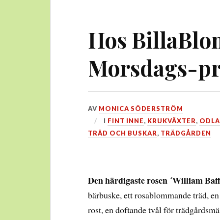
Hos BillaBlo
Morsdags-pr
DEN
AV
MONICA SÖDERSTRÖM
25
I
FINT INNE
,
KRUKVÄXTER
,
ODLA 
MAJ,
TRÄD OCH BUSKAR
,
TRÄDGÅRDEN
2018
Den härdigaste rosen ´William Baff
bärbuske, ett rosablommande träd, en 
rost, en doftande tvål för trädgårdsmä