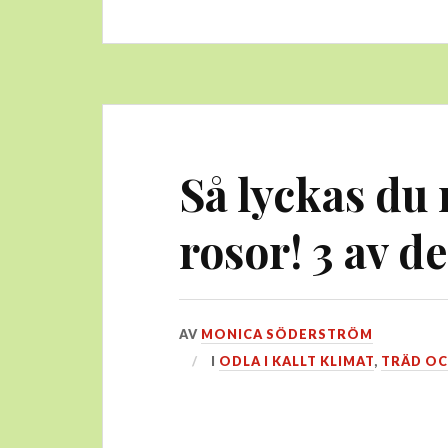
Så lyckas du
rosor! 3 av de
DEN
AV
MONICA SÖDERSTRÖM
26
I
ODLA I KALLT KLIMAT
,
TRÄD OC
JULI,
2016