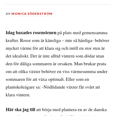
DEN
AV
MONICA SÖDERSTRÖM
26
JULI,
2016
Idag baxades rosenstenen
på plats med gemensamma
krafter. Rosor som är känsliga – inte så härdiga- behöver
mycket värme för att klara sig och intill en stor sten är
det idealiskt. Det är inte alltid vintern som dödar utan
den för dåliga sommaren är orsaken. Man brukar prata
om att olika växter behöver en viss värmesumma under
sommaren för att växa optimalt. Eller som en
plantskoleägare sa: -Nödlidande växter får svårt att
klara vintern.
Här ska jag till
att börja med plantera en av de danska