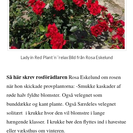
Lady in Red Plant´n´´relax Bild från Rosa Eskelund
Så här skrev rosförädlaren
Rosa Eskelund om rosen
när hon skickade provplantorna: -Smukke kaskader af
røde halv fyldte blomster. Også velegnet som
bunddække og kant plante. Også Særdeles velegnet
solitært i krukke hvor den vil blomstre i lange
hængende klasser. I krukke bør den flyttes ind i havestue
eller væksthus om vinteren.