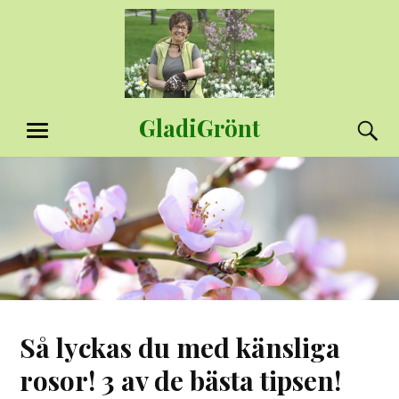
Hoppa
till
innehåll
GladiGrönt
S
MENY
Så lyckas du med känsliga
rosor! 3 av de bästa tipsen!