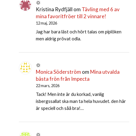
Kristina Rydfjäll
om
Tävling med 6 av
mina favoritfröer till 2 vinnare!
12 maj, 2026
Jag har bara läst och hört talas om piplöken
men aldrig prövat odla.
Monica Söderström
om
Mina utvalda
bästa frön från Impecta
22 mars, 2026
Tack! Men inte är du korkad, vanlig
isbergssallat ska man ta hela huvudet. den här
är speciell och såå bra!…