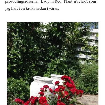
provodlingsrosorna, ´Lady in Red´ Plant´n´relax´, som
jag haft i en kruka sedan i våras.