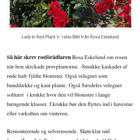
Lady in Red Plant´n´´relax Bild från Rosa Eskelund
Så här skrev rosförädlaren
Rosa Eskelund om rosen
när hon skickade provplantorna: -Smukke kaskader af
røde halv fyldte blomster. Også velegnet som
bunddække og kant plante. Også Særdeles velegnet
solitært i krukke hvor den vil blomstre i lange
hængende klasser. I krukke bør den flyttes ind i havestue
eller væksthus om vinteren.
Remonterende og selvrensende. Skøn klar rød