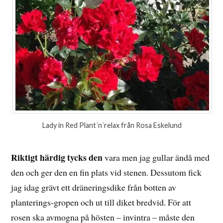
Lady in Red Plant´n´relax från Rosa Eskelund
Riktigt härdig tycks den
vara men jag gullar ändå med
den och ger den en fin plats vid stenen. Dessutom fick
jag idag grävt ett dräneringsdike från botten av
planterings-gropen och ut till diket bredvid. För att
rosen ska avmogna på hösten – invintra – måste den