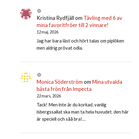
Kristina Rydfjäll
om
Tävling med 6 av
mina favoritfröer till 2 vinnare!
12 maj, 2026
Jag har bara läst och hört talas om piplöken
men aldrig prövat odla.
Monica Söderström
om
Mina utvalda
bästa frön från Impecta
22 mars, 2026
Tack! Men inte är du korkad, vanlig
isbergssallat ska man ta hela huvudet. den här
är speciell och såå bra!…