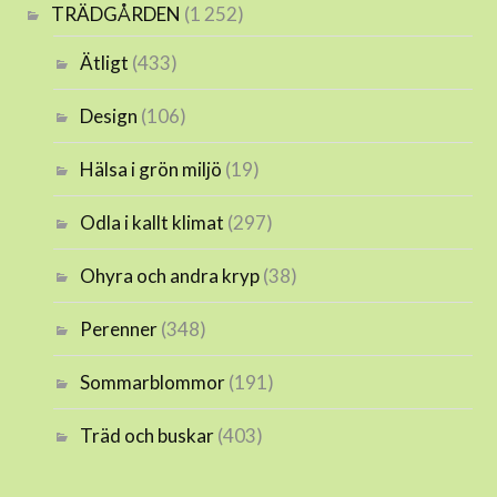
TRÄDGÅRDEN
(1 252)
Ätligt
(433)
Design
(106)
Hälsa i grön miljö
(19)
Odla i kallt klimat
(297)
Ohyra och andra kryp
(38)
Perenner
(348)
Sommarblommor
(191)
Träd och buskar
(403)