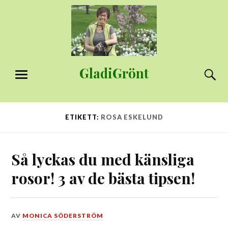
Hoppa
till
innehåll
GladiGrönt
S
MENY
ETIKETT:
ROSA ESKELUND
Så lyckas du med känsliga
rosor! 3 av de bästa tipsen!
DEN
AV
MONICA SÖDERSTRÖM
26