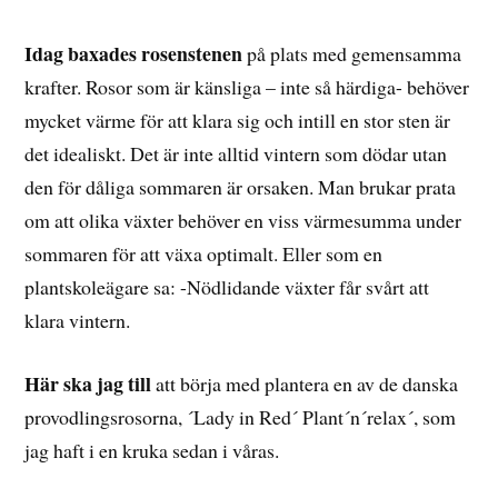
JULI,
2016
Idag baxades rosenstenen
på plats med gemensamma
krafter. Rosor som är känsliga – inte så härdiga- behöver
mycket värme för att klara sig och intill en stor sten är
det idealiskt. Det är inte alltid vintern som dödar utan
den för dåliga sommaren är orsaken. Man brukar prata
om att olika växter behöver en viss värmesumma under
sommaren för att växa optimalt. Eller som en
plantskoleägare sa: -Nödlidande växter får svårt att
klara vintern.
Här ska jag till
att börja med plantera en av de danska
provodlingsrosorna, ´Lady in Red´ Plant´n´relax´, som
jag haft i en kruka sedan i våras.