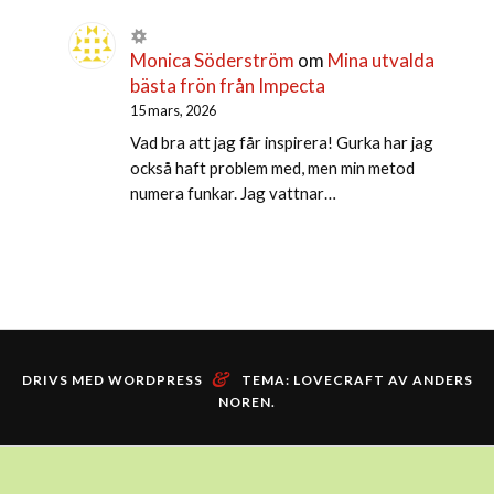
Monica Söderström
om
Mina utvalda
bästa frön från Impecta
15 mars, 2026
Vad bra att jag får inspirera! Gurka har jag
också haft problem med, men min metod
numera funkar. Jag vattnar…
&
DRIVS MED WORDPRESS
TEMA: LOVECRAFT AV
ANDERS
NOREN
.