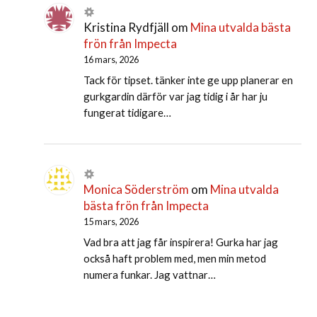
Kristina Rydfjäll
om
Mina utvalda bästa
frön från Impecta
16 mars, 2026
Tack för tipset. tänker inte ge upp planerar en
gurkgardin därför var jag tidig i år har ju
fungerat tidigare…
Monica Söderström
om
Mina utvalda
bästa frön från Impecta
15 mars, 2026
Vad bra att jag får inspirera! Gurka har jag
också haft problem med, men min metod
numera funkar. Jag vattnar…