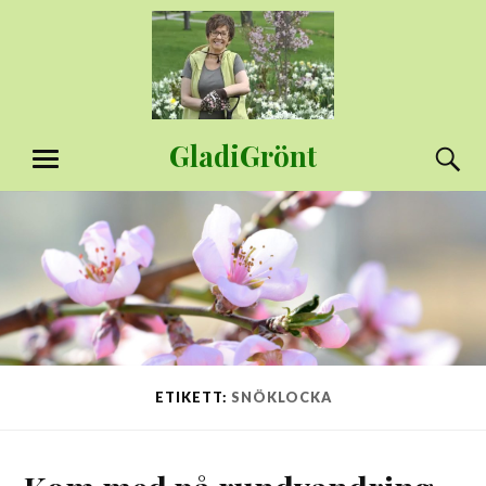
Hoppa
till
innehåll
GladiGrönt
S
MENY
ETIKETT:
SNÖKLOCKA