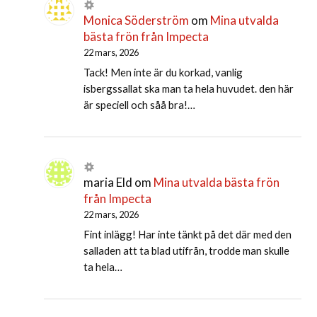
Monica Söderström
om
Mina utvalda
bästa frön från Impecta
22 mars, 2026
Tack! Men inte är du korkad, vanlig
isbergssallat ska man ta hela huvudet. den här
är speciell och såå bra!…
maria Eld
om
Mina utvalda bästa frön
från Impecta
22 mars, 2026
Fint inlägg! Har inte tänkt på det där med den
salladen att ta blad utifrån, trodde man skulle
ta hela…