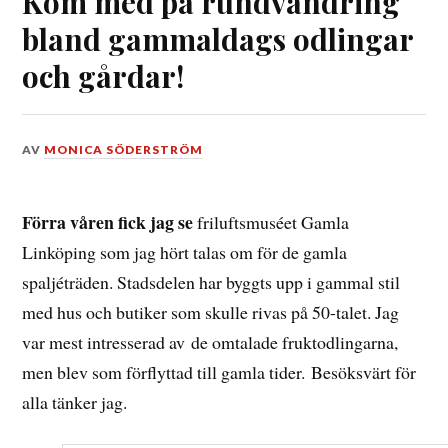
Kom med på rundvandring
bland gammaldags odlingar
och gårdar!
DEN
AV
MONICA SÖDERSTRÖM
16
MARS,
2017
Förra våren fick jag se
friluftsmuséet Gamla
Linköping som jag hört talas om för de gamla
spaljéträden. Stadsdelen har byggts upp i gammal stil
med hus och butiker som skulle rivas på 50-talet. Jag
var mest intresserad av de omtalade fruktodlingarna,
men blev som förflyttad till gamla tider. Besöksvärt för
alla tänker jag.