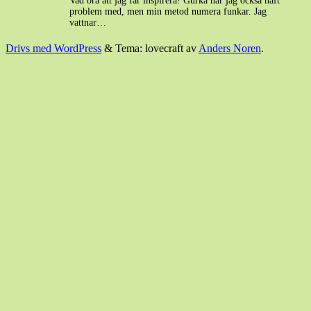
Vad bra att jag får inspirera! Gurka har jag också haft
problem med, men min metod numera funkar. Jag
vattnar…
Drivs med WordPress
&
Tema: lovecraft av
Anders Noren
.