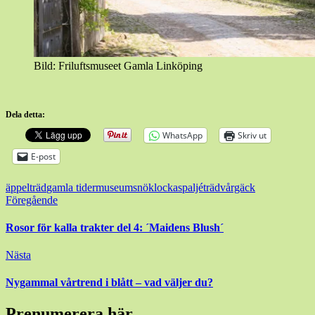
Bild: Friluftsmuseet Gamla Linköping
Dela detta:
WhatsApp
Skriv ut
E-post
äppelträd
gamla tider
museum
snöklocka
spaljéträd
vårgäck
Inläggsnavigering
Föregående
Rosor för kalla trakter del 4: ´Maidens Blush´
Nästa
Nygammal vårtrend i blått – vad väljer du?
Prenumerera här