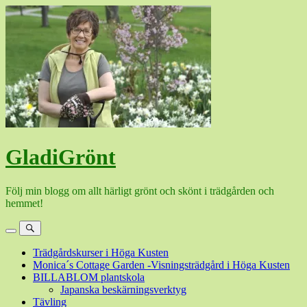
Hoppa
till
innehåll
GladiGrönt
Följ min blogg om allt härligt grönt och skönt i trädgården och
hemmet!
Meny
Sök
Trädgårdskurser i Höga Kusten
Monica´s Cottage Garden -Visningsträdgård i Höga Kusten
BILLABLOM plantskola
Japanska beskärningsverktyg
Tävling