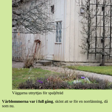
Väggarna utnyttjas för spaljéträd
Vårblommorna var i full gång
, skönt att se för en norrlänning, då
som nu.