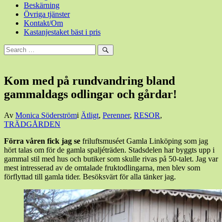
Beskärning
Övriga tjänster
Kontakt/Om
Kastanjestaket bäst i pris
Sök
efter:
Sök
Kom med på rundvandring bland
gammaldags odlingar och gårdar!
Den
Av
Monica Söderström
i
Ätligt
,
Perenner
,
RESOR
,
16
TRÄDGÅRDEN
mars,
Förra våren fick jag se
friluftsmuséet Gamla Linköping som jag
2017
hört talas om för de gamla spaljéträden. Stadsdelen har byggts upp i
gammal stil med hus och butiker som skulle rivas på 50-talet. Jag var
mest intresserad av de omtalade fruktodlingarna, men blev som
förflyttad till gamla tider. Besöksvärt för alla tänker jag.