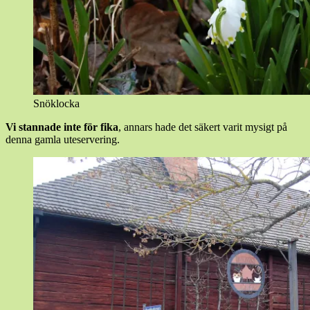
Snöklocka
Vi stannade inte för
fika
, annars hade det säkert varit mysigt på
denna gamla uteservering.