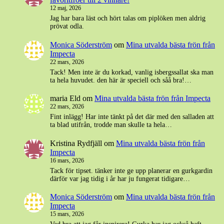
12 maj, 2026
Jag har bara läst och hört talas om piplöken men aldrig
prövat odla.
Monica Söderström
om
Mina utvalda bästa frön från
Impecta
22 mars, 2026
Tack! Men inte är du korkad, vanlig isbergssallat ska man
ta hela huvudet. den här är speciell och såå bra!…
maria Eld
om
Mina utvalda bästa frön från Impecta
22 mars, 2026
Fint inlägg! Har inte tänkt på det där med den salladen att
ta blad utifrån, trodde man skulle ta hela…
Kristina Rydfjäll
om
Mina utvalda bästa frön från
Impecta
16 mars, 2026
Tack för tipset. tänker inte ge upp planerar en gurkgardin
därför var jag tidig i år har ju fungerat tidigare…
Monica Söderström
om
Mina utvalda bästa frön från
Impecta
15 mars, 2026