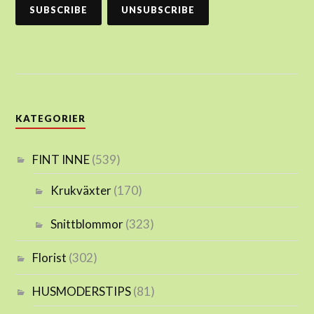
KATEGORIER
FINT INNE
(539)
Krukväxter
(170)
Snittblommor
(323)
Florist
(302)
HUSMODERSTIPS
(81)