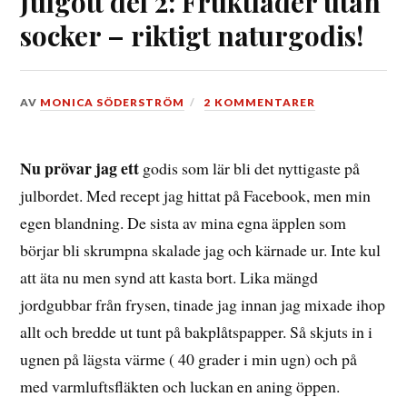
Julgott del 2: Fruktläder utan
socker – riktigt naturgodis!
DEN
AV
MONICA SÖDERSTRÖM
2 KOMMENTARER
21
NOVEMBER,
2015
Nu prövar jag ett
godis som lär bli det nyttigaste på
julbordet. Med recept jag hittat på Facebook, men min
egen blandning. De sista av mina egna äpplen som
börjar bli skrumpna skalade jag och kärnade ur. Inte kul
att äta nu men synd att kasta bort. Lika mängd
jordgubbar från frysen, tinade jag innan jag mixade ihop
allt och bredde ut tunt på bakplåtspapper. Så skjuts in i
ugnen på lägsta värme ( 40 grader i min ugn) och på
med varmluftsfläkten och luckan en aning öppen.