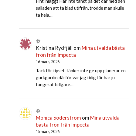
Fint inlägg! Har inte tänkt på det där med den
salladen att ta blad utifrån, trodde man skulle
ta hela…
Kristina Rydfjäll
om
Mina utvalda bästa
frön från Impecta
16 mars, 2026
Tack för tipset. tänker inte ge upp planerar en
gurkgardin därför var jag tidig i år har ju
fungerat tidigare…
Monica Söderström
om
Mina utvalda
bästa frön från Impecta
15 mars, 2026