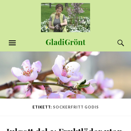
Hoppa
till
innehåll
GladiGrönt
S
MENY
ETIKETT:
SOCKERFRITT GODIS