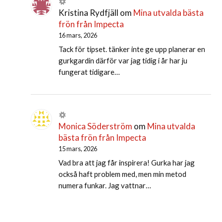
Kristina Rydfjäll
om
Mina utvalda bästa
frön från Impecta
16 mars, 2026
Tack för tipset. tänker inte ge upp planerar en
gurkgardin därför var jag tidig i år har ju
fungerat tidigare…
Monica Söderström
om
Mina utvalda
bästa frön från Impecta
15 mars, 2026
Vad bra att jag får inspirera! Gurka har jag
också haft problem med, men min metod
numera funkar. Jag vattnar…