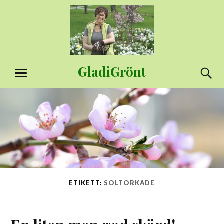
Hoppa
till
innehåll
GladiGrönt
S
MENY
ETIKETT:
SOLTORKADE