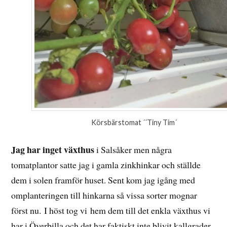
Körsbärstomat ´´Tiny Tim´
Jag har inget växthus
i Salsåker men några
tomatplantor satte jag i gamla zinkhinkar och ställde
dem i solen framför huset. Sent kom jag igång med
omplanteringen till hinkarna så vissa sorter mognar
först nu. I höst tog vi hem dem till det enkla växthus vi
har i Överbilla och det har faktiskt inte blivit kallgrader