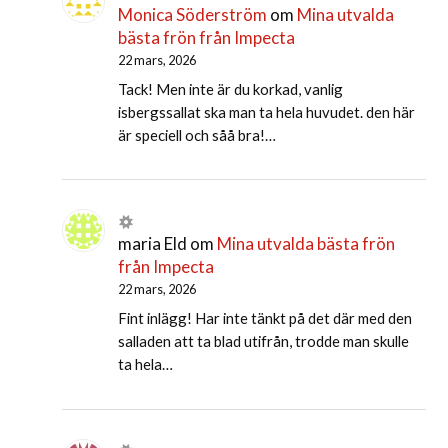
Monica Söderström
om
Mina utvalda
bästa frön från Impecta
22 mars, 2026
Tack! Men inte är du korkad, vanlig
isbergssallat ska man ta hela huvudet. den här
är speciell och såå bra!…
maria Eld
om
Mina utvalda bästa frön
från Impecta
22 mars, 2026
Fint inlägg! Har inte tänkt på det där med den
salladen att ta blad utifrån, trodde man skulle
ta hela…