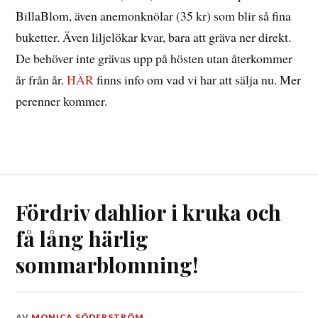
BillaBlom, även anemonknölar (35 kr) som blir så fina
buketter. Även liljelökar kvar, bara att gräva ner direkt.
De behöver inte grävas upp på hösten utan återkommer
år från år.
HÄR
finns info om vad vi har att sälja nu. Mer
perenner kommer.
Fördriv dahlior i kruka och
få lång härlig
sommarblomning!
DEN
AV
MONICA SÖDERSTRÖM