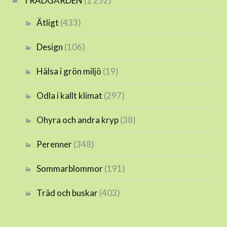
TRÄDGÅRDEN
(1 252)
Ätligt
(433)
Design
(106)
Hälsa i grön miljö
(19)
Odla i kallt klimat
(297)
Ohyra och andra kryp
(38)
Perenner
(348)
Sommarblommor
(191)
Träd och buskar
(403)