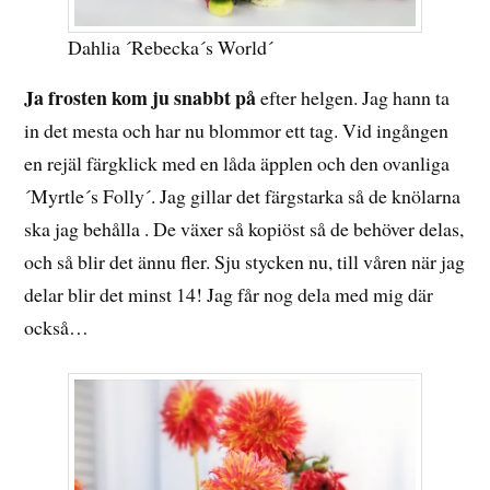
Dahlia ´Rebecka´s World´
Ja frosten kom ju snabbt på
efter helgen. Jag hann ta
in det mesta och har nu blommor ett tag. Vid ingången
en rejäl färgklick med en låda äpplen och den ovanliga
´Myrtle´s Folly´. Jag gillar det färgstarka så de knölarna
ska jag behålla . De växer så kopiöst så de behöver delas,
och så blir det ännu fler. Sju stycken nu, till våren när jag
delar blir det minst 14! Jag får nog dela med mig där
också…