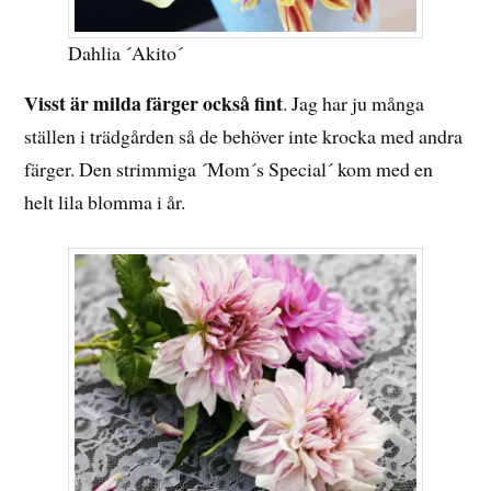
Dahlia ´Akito´
Visst är milda färger också fint
. Jag har ju många
ställen i trädgården så de behöver inte krocka med andra
färger. Den strimmiga ´Mom´s Special´ kom med en
helt lila blomma i år.