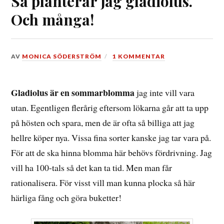
Så planterar jag gladiolus.
Och många!
DEN
AV
MONICA SÖDERSTRÖM
1 KOMMENTAR
16
MAJ,
2021
Gladiolus är en sommarblomma
jag inte vill vara
utan. Egentligen flerårig eftersom lökarna går att ta upp
på hösten och spara, men de är ofta så billiga att jag
hellre köper nya. Vissa fina sorter kanske jag tar vara på.
För att de ska hinna blomma här behövs fördrivning. Jag
vill ha 100-tals så det kan ta tid. Men man får
rationalisera. För visst vill man kunna plocka så här
härliga fång och göra buketter!