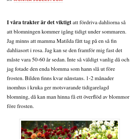
9
APRIL,
2021
I våra trakter är det viktigt
att fördriva dahliorna så
att blomningen kommer igång tidigt under sommaren.
Jag minns att mamma Matilda fått tag på en så fin
dahliasort i rosa. Jag kan se den framför mig fast det
måste vara 50-60 år sedan. Inte så väldigt vanlig då och
jag fotade den enda blomma som hann slå ut före
frosten. Bilden finns kvar nånstans. 1-2 månader
inomhus i kruka ger motsvarande tidigarelagd
blomning, då kan man hinna få ett överflöd av blommor
före frosten.