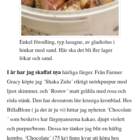
Enkel förodling, typ lasagne, av gladiolus i
hinkar med sand. Här ska det bli fler lager
lökar och sand.
I år har jag skaffat nya
härliga färger. Från Farmer
Gracy köpte jag ´Shaka Zulu´ riktigt mörkpurpur med
ljust skimmer, och `Rostov´ matt grålila med rosa och
röda stänk. Den har dessutom lite krusiga kronblad. Hos
BillaBlom ( ja det är ju vi) hittar jag nyheten ´Chocolate
´ som beskrivs har färgnyanserna kakao, djupt violett
och purpur/brons. Dessa tre tänker jag blir en häftig
kombo. ´Chocolate´ (75 kr) finns kvar att köpa hos