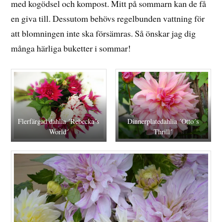
med kogödsel och kompost. Mitt på sommarn kan de få
en giva till. Dessutom behövs regelbunden vattning för
att blomningen inte ska försämras. Så önskar jag dig
många härliga buketter i sommar!
Flerfärgad dahlia ´Rebecka´s
Dinnerplatedahlia ´Otto´s
World´
Thrill´