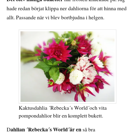
hade redan börjat klippa ner dahliorna för att hinna med
allt. Passande när vi blev bortbjudna i helgen.
Kaktusdahlia ´Rebecka´s World´och vita
pompondahlior blir en komplett bukett.
ahlian ´Rebecka´s World´är en
D
så bra