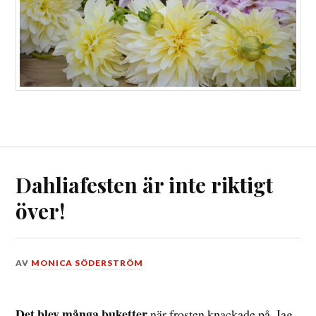
Dahliafesten är inte riktigt
över!
DEN
AV
MONICA SÖDERSTRÖM
26
SEPTEMBER,
2019
Det blev många buketter
när frosten knackade på. Jag