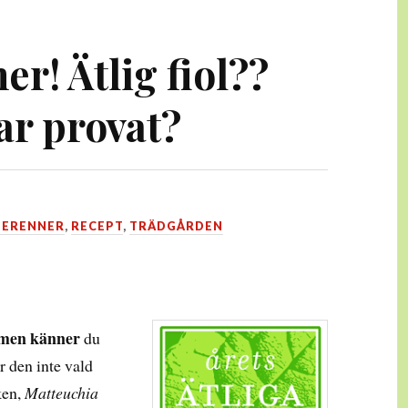
er! Ätlig fiol??
r provat?
PERENNER
,
RECEPT
,
TRÄDGÅRDEN
, men känner
du
r den inte vald
ken,
Matteuchia