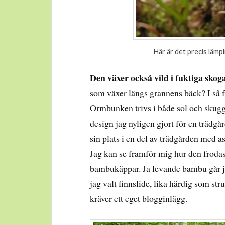
Här är det precis läm
Den växer också vild i fuktiga skog
som växer längs grannens bäck? I så 
Ormbunken trivs i både sol och skugga
design jag nyligen gjort för en trädg
sin plats i en del av trädgården med as
Jag kan se framför mig hur den frodas
bambukäppar. Ja levande bambu går ju 
jag valt finnslide, lika härdig som st
kräver ett eget blogginlägg.