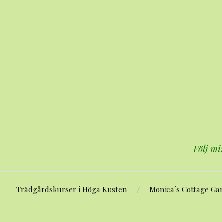
Hoppa
till
innehåll
Följ mi
Trädgårdskurser i Höga Kusten
Monica´s Cottage Ga