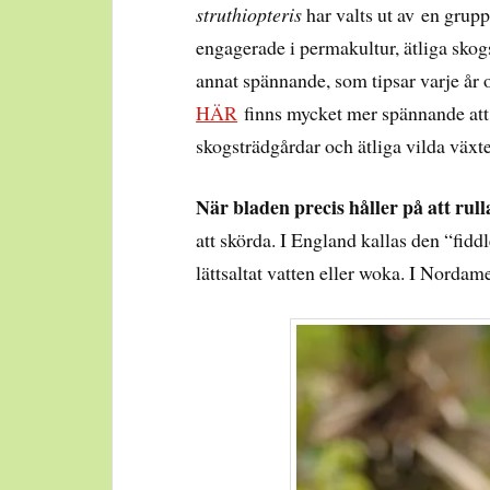
struthiopteris
har valts ut av en grup
engagerade i permakultur, ätliga sko
annat spännande, som tipsar varje år 
HÄR
finns mycket mer spännande att
skogsträdgårdar och ätliga vilda växte
När bladen precis håller på att rull
att skörda. I England kallas den “fiddl
lättsaltat vatten eller woka. I Nordam