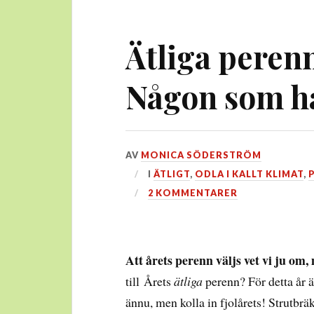
Ätliga perenn
Någon som ha
DEN
AV
MONICA SÖDERSTRÖM
31
I
ÄTLIGT
,
ODLA I KALLT KLIMAT
,
JANUARI,
2 KOMMENTARER
2015
Att årets perenn väljs vet vi ju om
till Årets
ätliga
perenn? För detta år ä
ännu, men kolla in fjolårets! Strutbrä