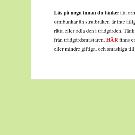
Läs på noga innan du tänke
r äta o
ormbunkar än strutbräken är inte ätlig
rätta eller odla den i trädgården. Tän
HÄR
från trädgårdsmästaren.
finns e
eller mindre giftiga, och smaskiga til