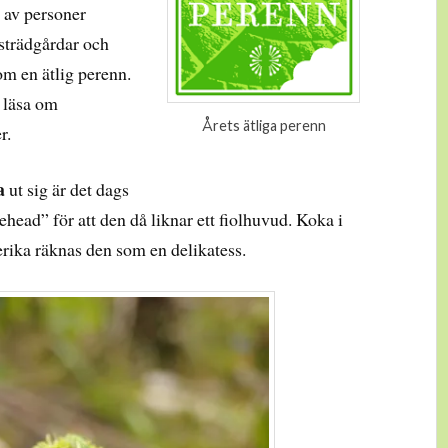
p av personer
gsträdgårdar och
om en ätlig perenn.
 läsa om
Årets ätliga perenn
r.
a
ut sig är det dags
ehead” för att den då liknar ett fiolhuvud. Koka i
erika räknas den som en delikatess.