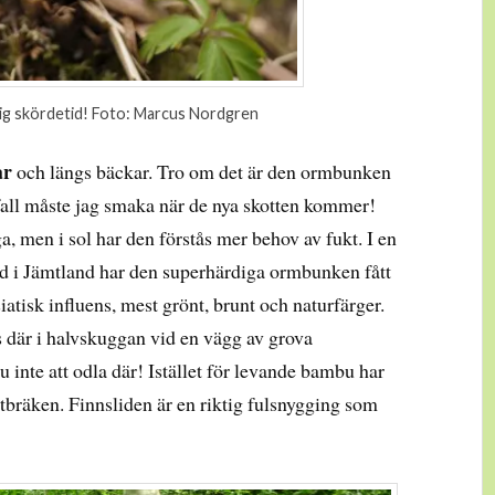
plig skördetid! Foto: Marcus Nordgren
ar
och längs bäckar. Tro om det är den ormbunken
fall måste jag smaka när de nya skotten kommer!
, men i sol har den förstås mer behov av fukt. I en
ård i Jämtland har den superhärdiga ormbunken fått
iatisk influens, mest grönt, brunt och naturfärger.
 där i halvskuggan vid en vägg av grova
inte att odla där! Istället för levande bambu har
rutbräken. Finnsliden är en riktig fulsnygging som