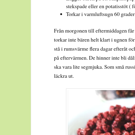
stekspade eller en potatisstöt ( fö
Torkar i varmluftsugn 60 grader 
Från morgonen till eftermiddagen får d
torkar inte bären helt klart i ugnen fö
stå i rumsvärme flera dagar efteråt oc
på eftervärmen. De hinner inte bli dål
ska vara lite segmjuka. Som små russi
läckra ut.