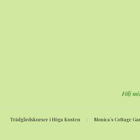
Hoppa
till
innehåll
Följ mi
Trädgårdskurser i Höga Kusten
Monica´s Cottage Ga