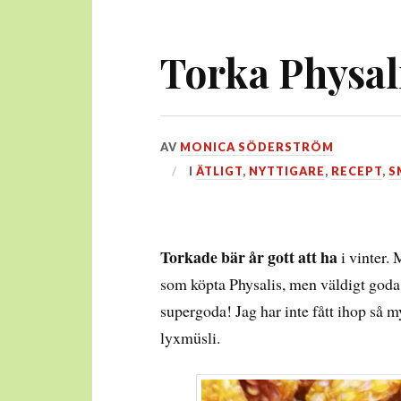
Torka Physal
DEN
AV
MONICA SÖDERSTRÖM
10
I
ÄTLIGT
,
NYTTIGARE
,
RECEPT
,
S
OKTOBER,
2021
Torkade bär år gott att ha
i vinter. 
som köpta Physalis, men väldigt goda
supergoda! Jag har inte fått ihop så m
lyxmüsli.