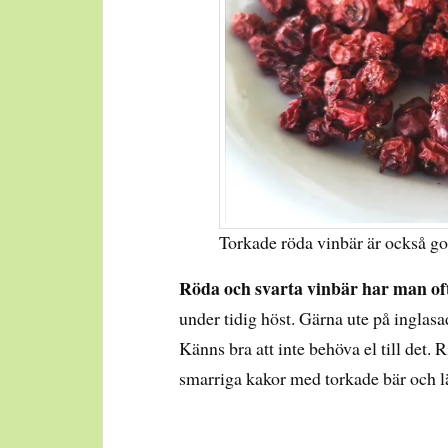
Torkade röda vinbär är också got
Röda och svarta vinbär har man of
under tidig höst. Gärna ute på inglasa
Känns bra att inte behöva el till det. 
smarriga kakor med torkade bär och lä