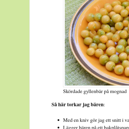
Skördade gyllenbär på mognad
Så här torkar jag bären
:
Med en kniv gör jag ett snitt i va
Lägger bären på ett bakplåtspapp