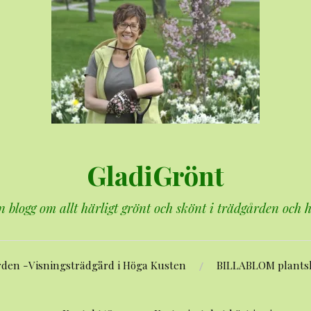
GladiGrönt
n blogg om allt härligt grönt och skönt i trädgården och
rden -Visningsträdgård i Höga Kusten
BILLABLOM plants