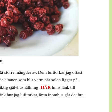
t.
ta
större mängder av. Dem lufttorkar jag oftast
de altanen som blir varm när solen ligger på.
HÄR
Riktig självhushållning!
finns länk till
nk hur jag lufttorkar, även inomhus går det bra.