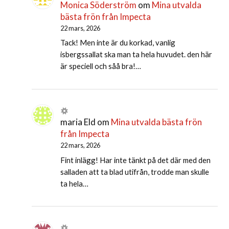
Monica Söderström
om
Mina utvalda
bästa frön från Impecta
22 mars, 2026
Tack! Men inte är du korkad, vanlig
isbergssallat ska man ta hela huvudet. den här
är speciell och såå bra!…
maria Eld
om
Mina utvalda bästa frön
från Impecta
22 mars, 2026
Fint inlägg! Har inte tänkt på det där med den
salladen att ta blad utifrån, trodde man skulle
ta hela…