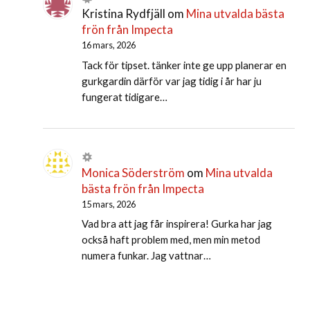
Kristina Rydfjäll
om
Mina utvalda bästa
frön från Impecta
16 mars, 2026
Tack för tipset. tänker inte ge upp planerar en
gurkgardin därför var jag tidig i år har ju
fungerat tidigare…
Monica Söderström
om
Mina utvalda
bästa frön från Impecta
15 mars, 2026
Vad bra att jag får inspirera! Gurka har jag
också haft problem med, men min metod
numera funkar. Jag vattnar…