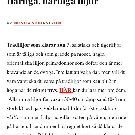
Härliga, härdiga liljor
DEN
AV
MONICA SÖDERSTRÖM
10
APRIL,
2016
Trädliljor som klarar zon
7, asiatiska och tigerliljor
som är tåliga och som grädde på moset, några
orientaliska liljor, primadonnor som doftar och är mer
krävande än de övriga. Inte lätt att välja där, men vill du
vara värst ska du satsa på trädliljor som kan bli 2 m
HÄR
höga när de riktigt trivs.
kan du läsa mer om dem.
Alla mina liljor får växa i 30-40 cm djup sand (0-8 mm
storlek), och jag gödslar med 1 dm färskt gräsklipp
vår/försommar. Liljorna gillar vatten på våren, men inte
på hösten. I sand rinner höstregnet bort så då klarar de
vintern bättre. På bilden ser du de sorter som finns att