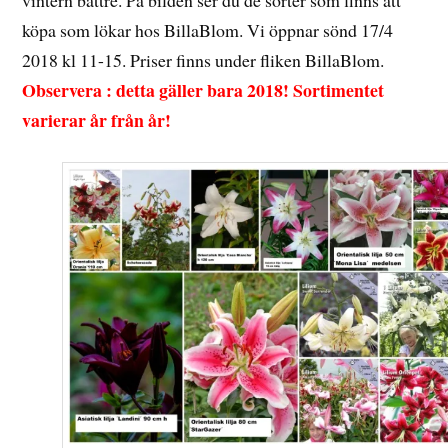
köpa som lökar hos BillaBlom. Vi öppnar sönd 17/4
2018 kl 11-15. Priser finns under fliken BillaBlom.
Observera : detta gäller bara 2018! Sortimentet
varierar år från år!