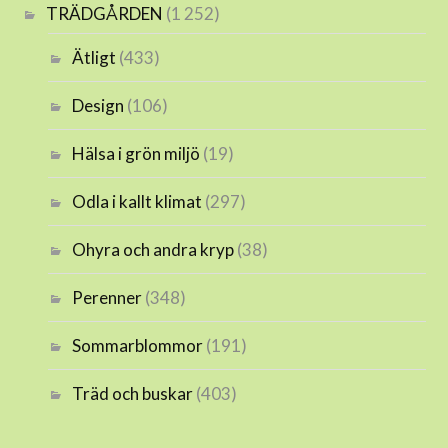
TRÄDGÅRDEN
(1 252)
Ätligt
(433)
Design
(106)
Hälsa i grön miljö
(19)
Odla i kallt klimat
(297)
Ohyra och andra kryp
(38)
Perenner
(348)
Sommarblommor
(191)
Träd och buskar
(403)