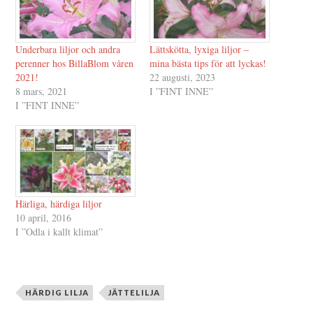
Underbara liljor och andra
Lättskötta, lyxiga liljor –
perenner hos BillaBlom våren
mina bästa tips för att lyckas!
2021!
22 augusti, 2023
8 mars, 2021
I ”FINT INNE”
I ”FINT INNE”
Härliga, härdiga liljor
10 april, 2016
I ”Odla i kallt klimat”
HÄRDIG LILJA
JÄTTELILJA