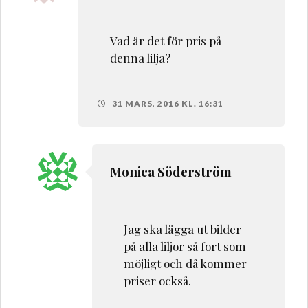
Vad är det för pris på
denna lilja?
31 MARS, 2016 KL. 16:31
Monica Söderström
Jag ska lägga ut bilder
på alla liljor så fort som
möjligt och då kommer
priser också.