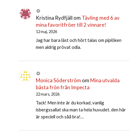
Kristina Rydfjäll
om
Tävling med 6 av
mina favoritfröer till 2 vinnare!
12 maj, 2026
Jag har bara läst och hört talas om piplöken
men aldrig prövat odla.
Monica Söderström
om
Mina utvalda
bästa frön från Impecta
22 mars, 2026
Tack! Men inte är du korkad, vanlig
isbergssallat ska man ta hela huvudet. den här
är speciell och såå bra!…