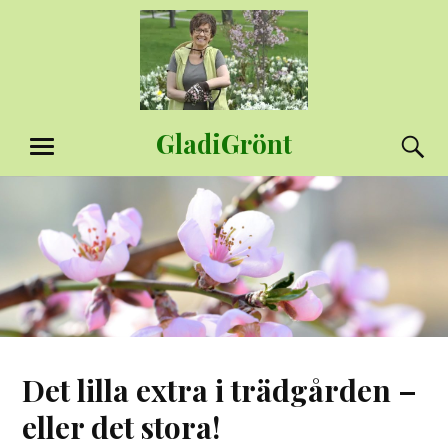
Hoppa
till
innehåll
GladiGrönt
S
MENY
Det lilla extra i trädgården –
eller det stora!