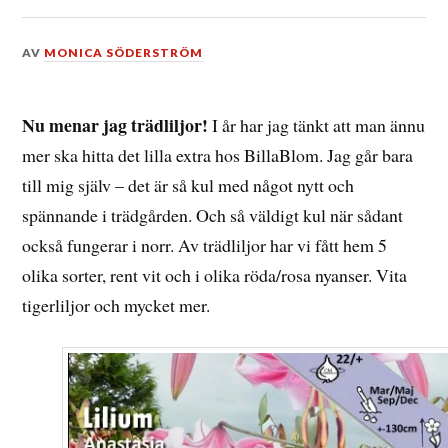
DEN
AV
MONICA SÖDERSTRÖM
30
MARS,
2016
Nu menar jag trädliljor!
I år har jag tänkt att man ännu
mer ska hitta det lilla extra hos BillaBlom. Jag går bara
till mig själv – det är så kul med något nytt och
spännande i trädgården. Och så väldigt kul när sådant
också fungerar i norr. Av trädliljor har vi fått hem 5
olika sorter, rent vit och i olika röda/rosa nyanser. Vita
tigerliljor och mycket mer.