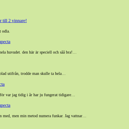
 till 2 vinnare!
t odla.
mpecta
hela huvudet. den här är speciell och såå bra!…
 blad utifrån, trodde man skulle ta hela…
cta
för var jag tidig i år har ju fungerat tidigare…
mpecta
blem med, men min metod numera funkar. Jag vattnar…