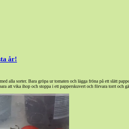
sta år!
år med alla sorter. Bara gröpa ur tomaten och lägga fröna på ett slätt papper
ra att vika ihop och stoppa i ett papperskuvert och förvara torrt och gä