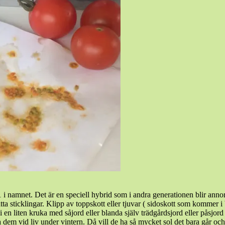
 namnet. Det är en speciell hybrid som i andra generationen blir annorl
sätta sticklingar. Klipp av toppskott eller tjuvar ( sidoskott som kommer
en liten kruka med såjord eller blanda själv trädgårdsjord eller påsjord
lla dem vid liv under vintern. Då vill de ha så mycket sol det bara går o