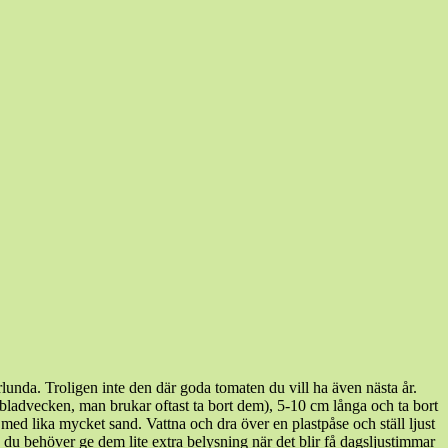
unda. Troligen inte den där goda tomaten du vill ha även nästa år.
 i bladvecken, man brukar oftast ta bort dem), 5-10 cm långa och ta bort
 med lika mycket sand. Vattna och dra över en plastpåse och ställ ljust
ch du behöver ge dem lite extra belysning när det blir få dagsljustimmar