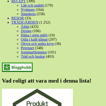
RECEPT
(399)
Lätt och snabbt
(179)
Nyttigare
(164)
Smaskens
(258)
RESOR
(33)
TRÄDGÅRDEN
(1 252)
Ätligt
(433)
Design
(106)
Hälsa i grön miljö
(19)
Odla i kallt klimat
(297)
Ohyra och andra kryp
(38)
Perenner
(348)
Sommarblommor
(191)
Träd och buskar
(403)
Vad roligt att vara med i denna lista!