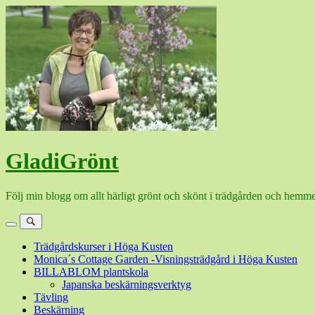
Hoppa
till
innehåll
GladiGrönt
Följ min blogg om allt härligt grönt och skönt i trädgården och hemme
Meny
Sök
Trädgårdskurser i Höga Kusten
Monica´s Cottage Garden -Visningsträdgård i Höga Kusten
BILLABLOM plantskola
Japanska beskärningsverktyg
Tävling
Beskärning