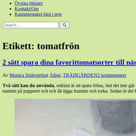
Övriga tjänster
Kontakt/Om
Kastanjestaket bäst i pris
Sök
efter:
Sök
Etikett:
tomatfrön
2 sätt spara dina favorittomatsorter till nä
Den
Av
Monica Söderström
i
Ätligt
,
TRÄDGÅRDEN
2 kommentarer
17
Två sätt kan du använda
, enklast är att spara fröna, fast det inte g
september,
namnet på papperet och och låt ligga framme och torka. Sedan är det ba
2018
17
september,
2018