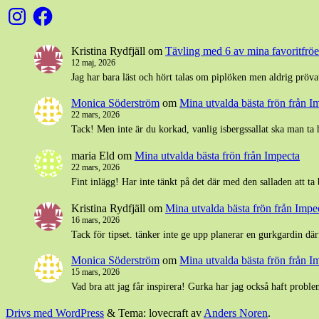
Instagram
Facebook
Kristina Rydfjäll
om
Tävling med 6 av mina favoritfröer
12 maj, 2026
Jag har bara läst och hört talas om piplöken men aldrig pröva
Monica Söderström
om
Mina utvalda bästa frön från I
22 mars, 2026
Tack! Men inte är du korkad, vanlig isbergssallat ska man ta 
maria Eld
om
Mina utvalda bästa frön från Impecta
22 mars, 2026
Fint inlägg! Har inte tänkt på det där med den salladen att ta
Kristina Rydfjäll
om
Mina utvalda bästa frön från Impe
16 mars, 2026
Tack för tipset. tänker inte ge upp planerar en gurkgardin där
Monica Söderström
om
Mina utvalda bästa frön från I
15 mars, 2026
Vad bra att jag får inspirera! Gurka har jag också haft pro
Drivs med WordPress
&
Tema: lovecraft av
Anders Noren
.