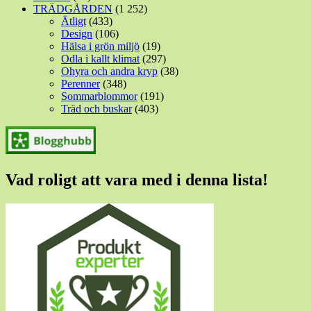
TRÄDGÅRDEN
(1 252)
Ätligt
(433)
Design
(106)
Hälsa i grön miljö
(19)
Odla i kallt klimat
(297)
Ohyra och andra kryp
(38)
Perenner
(348)
Sommarblommor
(191)
Träd och buskar
(403)
Vad roligt att vara med i denna lista!