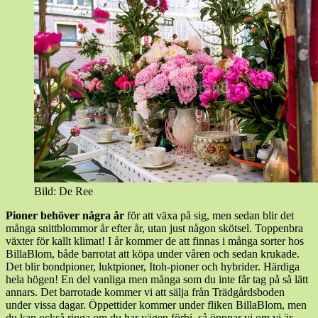
Bild: De Ree
Pioner behöver några år
för att växa på sig, men sedan blir det
många snittblommor år efter år, utan just någon skötsel. Toppenbra
växter för kallt klimat! I år kommer de att finnas i många sorter hos
BillaBlom, både barrotat att köpa under våren och sedan krukade.
Det blir bondpioner, luktpioner, Itoh-pioner och hybrider. Härdiga
hela högen! En del vanliga men många som du inte får tag på så lätt
annars. Det barrotade kommer vi att sälja från Trädgårdsboden
under vissa dagar. Öppettider kommer under fliken BillaBlom, men
du kan också ringa om du har vägen förbi, så öppnar vi om vi är