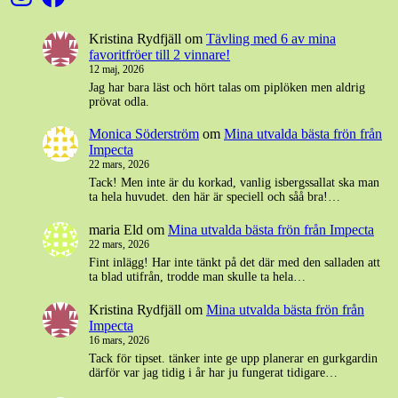
Kristina Rydfjäll
om
Tävling med 6 av mina
favoritfröer till 2 vinnare!
12 maj, 2026
Jag har bara läst och hört talas om piplöken men aldrig
prövat odla.
Monica Söderström
om
Mina utvalda bästa frön från
Impecta
22 mars, 2026
Tack! Men inte är du korkad, vanlig isbergssallat ska man
ta hela huvudet. den här är speciell och såå bra!…
maria Eld
om
Mina utvalda bästa frön från Impecta
22 mars, 2026
Fint inlägg! Har inte tänkt på det där med den salladen att
ta blad utifrån, trodde man skulle ta hela…
Kristina Rydfjäll
om
Mina utvalda bästa frön från
Impecta
16 mars, 2026
Tack för tipset. tänker inte ge upp planerar en gurkgardin
därför var jag tidig i år har ju fungerat tidigare…