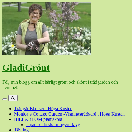
Hoppa
till
innehåll
GladiGrönt
Följ min blogg om allt härligt grönt och skönt i trädgården och
hemmet!
Meny
Sök
Trädgårdskurser i Höga Kusten
Monica´s Cottage Garden -Visningsträdgård i Höga Kusten
BILLABLOM plantskola
Japanska beskärningsverktyg
Tävling