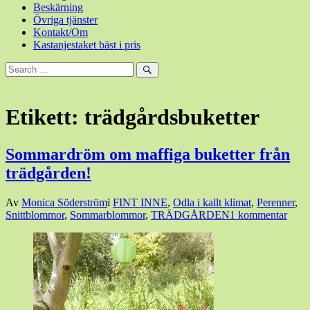
Beskärning
Övriga tjänster
Kontakt/Om
Kastanjestaket bäst i pris
Sök
efter:
Sök
Etikett:
trädgårdsbuketter
Sommardröm om maffiga buketter från
trädgården!
Den
Av
Monica Söderström
i
FINT INNE
,
Odla i kallt klimat
,
Perenner
,
22
Snittblommor
,
Sommarblommor
,
TRÄDGÅRDEN
1 kommentar
mars,
2017
22
mars,
2017