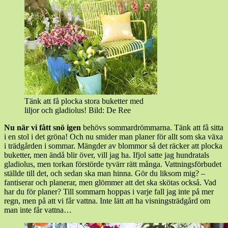
Tänk att få plocka stora buketter med
liljor och gladiolus! Bild: De Ree
Nu när vi fått snö igen
behövs sommardrömmarna. Tänk att få sitta
i en stol i det gröna! Och nu smider man planer för allt som ska växa
i trädgården i sommar. Mängder av blommor så det räcker att plocka
buketter, men ändå blir över, vill jag ha. Ifjol satte jag hundratals
gladiolus, men torkan förstörde tyvärr rätt många. Vattningsförbudet
ställde till det, och sedan ska man hinna. Gör du liksom mig? –
fantiserar och planerar, men glömmer att det ska skötas också. Vad
har du för planer? Till sommarn hoppas i varje fall jag inte på mer
regn, men på att vi får vattna. Inte lätt att ha visningsträdgård om
man inte får vattna…