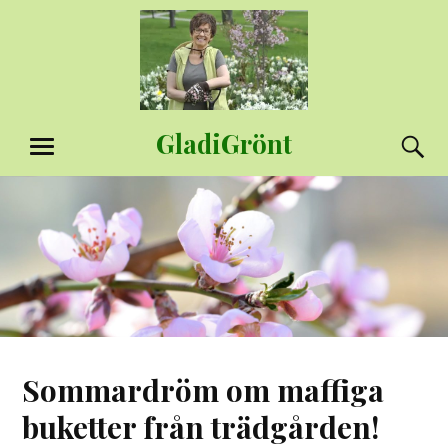
Hoppa
till
innehåll
GladiGrönt
S
MENY
Sommardröm om maffiga
buketter från trädgården!