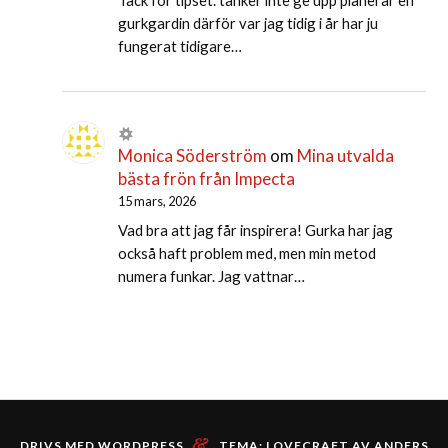
Tack för tipset. tänker inte ge upp planerar en
gurkgardin därför var jag tidig i år har ju
fungerat tidigare…
Monica Söderström
om
Mina utvalda
bästa frön från Impecta
15 mars, 2026
Vad bra att jag får inspirera! Gurka har jag
också haft problem med, men min metod
numera funkar. Jag vattnar…
&
DRIVS MED WORDPRESS
TEMA: LOVECRAFT AV
ANDERS