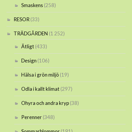
Smaskens
(258)
RESOR
(33)
TRÄDGÅRDEN
(1 252)
Ätligt
(433)
Design
(106)
Hälsa i grön miljö
(19)
Odla i kallt klimat
(297)
Ohyra och andra kryp
(38)
Perenner
(348)
Sommarblommor
(191)