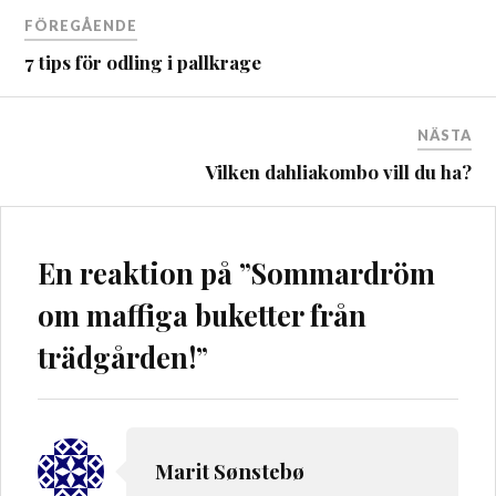
Inläggsnavigering
FÖREGÅENDE
7 tips för odling i pallkrage
NÄSTA
Vilken dahliakombo vill du ha?
En reaktion på ”
Sommardröm
om maffiga buketter från
trädgården!
”
Marit Sønstebø