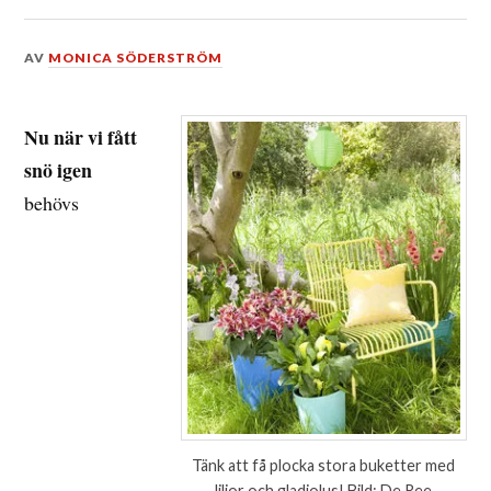
DEN
AV
MONICA SÖDERSTRÖM
22
MARS,
2017
Nu när vi fått
snö igen
behövs
Tänk att få plocka stora buketter med
liljor och gladiolus! Bild: De Ree