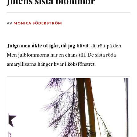
Julens sista blommor
DEN
AV
MONICA SÖDERSTRÖM
4
JANUARI,
2015
Julgranen åkte ut igår, då jag blivit
så trött på den.
Men julblommorna har en chans till. De sista röda
amaryllisarna hänger kvar i köksfönstret.