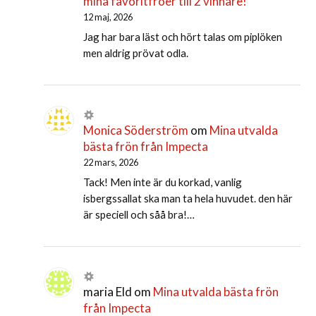
mina favoritfröer till 2 vinnare!
12 maj, 2026
Jag har bara läst och hört talas om piplöken
men aldrig prövat odla.
Monica Söderström
om
Mina utvalda
bästa frön från Impecta
22 mars, 2026
Tack! Men inte är du korkad, vanlig
isbergssallat ska man ta hela huvudet. den här
är speciell och såå bra!…
maria Eld
om
Mina utvalda bästa frön
från Impecta