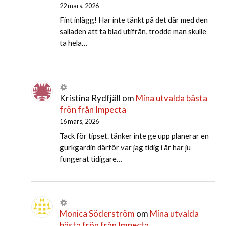
22 mars, 2026
Fint inlägg! Har inte tänkt på det där med den
salladen att ta blad utifrån, trodde man skulle
ta hela…
Kristina Rydfjäll
om
Mina utvalda bästa
frön från Impecta
16 mars, 2026
Tack för tipset. tänker inte ge upp planerar en
gurkgardin därför var jag tidig i år har ju
fungerat tidigare…
Monica Söderström
om
Mina utvalda
bästa frön från Impecta