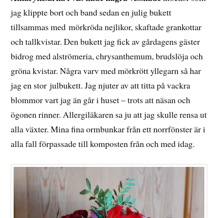
jag klippte bort och band sedan en julig bukett
tillsammas med mörkröda nejlikor, skaftade grankottar
och tallkvistar. Den bukett jag fick av gårdagens gäster
bidrog med alströmeria, chrysanthemum, brudslöja och
gröna kvistar. Några varv med mörkrött yllegarn så har
jag en stor julbukett. Jag njuter av att titta på vackra
blommor vart jag än går i huset – trots att näsan och
ögonen rinner. Allergiläkaren sa ju att jag skulle rensa ut
alla växter. Mina fina ormbunkar från ett norrfönster är i
alla fall förpassade till komposten från och med idag.