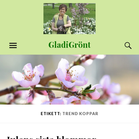
Hoppa
till
innehåll
GladiGrönt
S
MENY
ETIKETT:
TREND KOPPAR