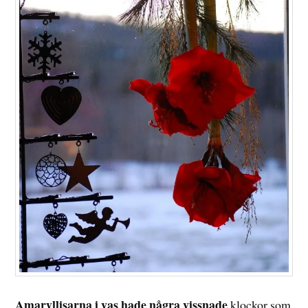
Amaryllisarna i vas hade några vissnade
klockor som