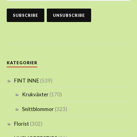
KATEGORIER
FINT INNE
(539)
Krukväxter
(170)
Snittblommor
(323)
Florist
(302)