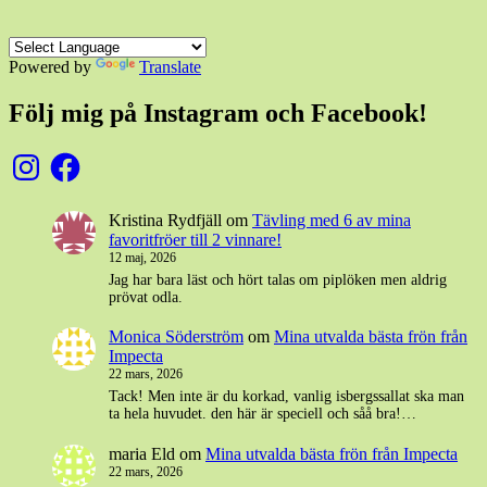
Powered by
Translate
Följ mig på Instagram och Facebook!
Instagram
Facebook
Kristina Rydfjäll
om
Tävling med 6 av mina
favoritfröer till 2 vinnare!
12 maj, 2026
Jag har bara läst och hört talas om piplöken men aldrig
prövat odla.
Monica Söderström
om
Mina utvalda bästa frön från
Impecta
22 mars, 2026
Tack! Men inte är du korkad, vanlig isbergssallat ska man
ta hela huvudet. den här är speciell och såå bra!…
maria Eld
om
Mina utvalda bästa frön från Impecta
22 mars, 2026