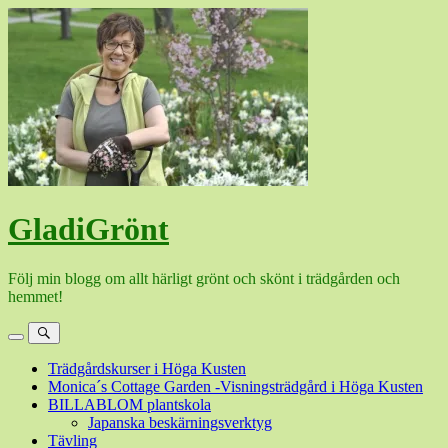
Hoppa
till
innehåll
GladiGrönt
Följ min blogg om allt härligt grönt och skönt i trädgården och
hemmet!
Meny
Sök
Trädgårdskurser i Höga Kusten
Monica´s Cottage Garden -Visningsträdgård i Höga Kusten
BILLABLOM plantskola
Japanska beskärningsverktyg
Tävling