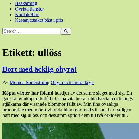
Beskärning
Övriga tjänster
Kontakt/Om
Kastanjestaket bäst i pris
Sök
efter:
Sök
Etikett:
ullöss
Bort med äcklig ohyra!
Den
Av
Monica Söderström
i
Ohyra och andra kryp
7
Köpta växter har ibland
husdjur av det sämre slaget med sig. En
mars,
ganska nyinköpt orkidé fick
små vita tussar i bladvecken och längs
2016
6
stjälkarna där vissnade blommor fallit av. Min fina ovanliga
mars,
brudorkidé med mörkt vinröda blommor med vit kant har tydligen
2016
haft med sig ullöss och dessutom spridit dem till två orkidéer till.