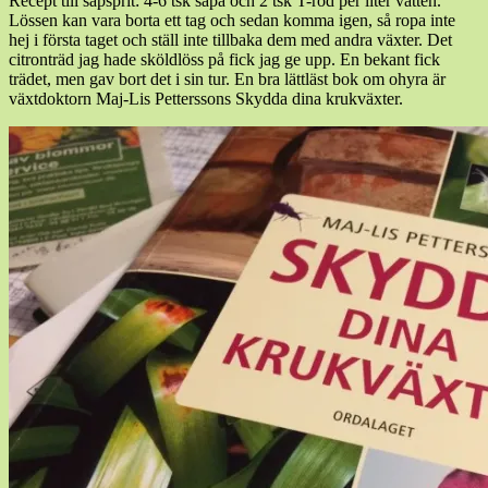
Recept till såpsprit: 4-6 tsk såpa och 2 tsk T-röd per liter vatten.
Lössen kan vara borta ett tag och sedan komma igen, så ropa inte
hej i första taget och ställ inte tillbaka dem med andra växter. Det
citronträd jag hade sköldlöss på fick jag ge upp. En bekant fick
trädet, men gav bort det i sin tur. En bra lättläst bok om ohyra är
växtdoktorn Maj-Lis Petterssons Skydda dina krukväxter.