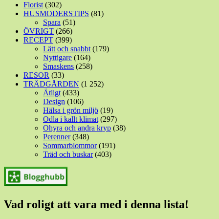
Florist
(302)
HUSMODERSTIPS
(81)
Spara
(51)
ÖVRIGT
(266)
RECEPT
(399)
Lätt och snabbt
(179)
Nyttigare
(164)
Smaskens
(258)
RESOR
(33)
TRÄDGÅRDEN
(1 252)
Ätligt
(433)
Design
(106)
Hälsa i grön miljö
(19)
Odla i kallt klimat
(297)
Ohyra och andra kryp
(38)
Perenner
(348)
Sommarblommor
(191)
Träd och buskar
(403)
Vad roligt att vara med i denna lista!