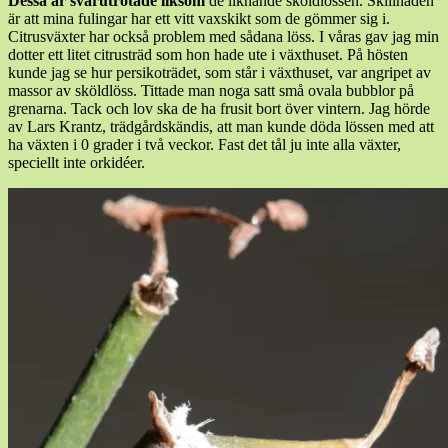
Dessa är svårutrotade liksom
de liknande sköldlössen. Skillnaden
är att mina fulingar har ett vitt vaxskikt som de gömmer sig i.
Citrusväxter har också problem med sådana löss. I våras gav jag min
dotter ett litet citrusträd som hon hade ute i växthuset. På hösten
kunde jag se hur persikoträdet, som står i växthuset, var angripet av
massor av sköldlöss. Tittade man noga satt små ovala bubblor på
grenarna. Tack och lov ska de ha frusit bort över vintern. Jag hörde
av Lars Krantz, trädgårdskändis, att man kunde döda lössen med att
ha växten i 0 grader i två veckor. Fast det tål ju inte alla växter,
speciellt inte orkidéer.