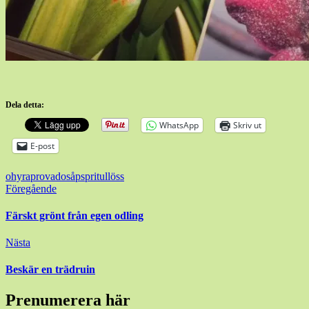
Dela detta:
WhatsApp
Skriv ut
E-post
ohyra
provado
såpsprit
ullöss
Inläggsnavigering
Föregående
Färskt grönt från egen odling
Nästa
Beskär en trädruin
Prenumerera här