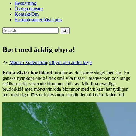
Beskärning
Övriga tjänster
Kontakt/Om
Kastanjestaket bäst i pris
Sök
efter:
Sök
Bort med äcklig ohyra!
Den
Av
Monica Söderström
i
Ohyra och andra kryp
7
Köpta växter har ibland
husdjur av det sämre slaget med sig. En
mars,
ganska nyinköpt orkidé fick
små vita tussar i bladvecken och längs
2016
6
stjälkarna där vissnade blommor fallit av. Min fina ovanliga
mars,
brudorkidé med mörkt vinröda blommor med vit kant har tydligen
2016
haft med sig ullöss och dessutom spridit dem till två orkidéer till.