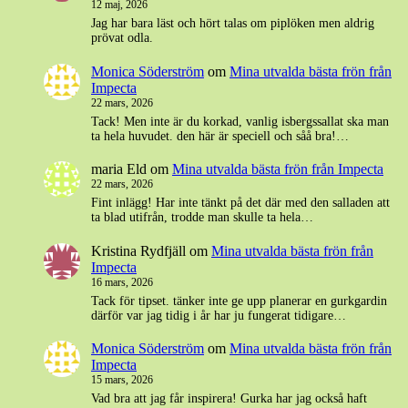
12 maj, 2026
Jag har bara läst och hört talas om piplöken men aldrig
prövat odla.
Monica Söderström
om
Mina utvalda bästa frön från
Impecta
22 mars, 2026
Tack! Men inte är du korkad, vanlig isbergssallat ska man
ta hela huvudet. den här är speciell och såå bra!…
maria Eld
om
Mina utvalda bästa frön från Impecta
22 mars, 2026
Fint inlägg! Har inte tänkt på det där med den salladen att
ta blad utifrån, trodde man skulle ta hela…
Kristina Rydfjäll
om
Mina utvalda bästa frön från
Impecta
16 mars, 2026
Tack för tipset. tänker inte ge upp planerar en gurkgardin
därför var jag tidig i år har ju fungerat tidigare…
Monica Söderström
om
Mina utvalda bästa frön från
Impecta
15 mars, 2026
Vad bra att jag får inspirera! Gurka har jag också haft