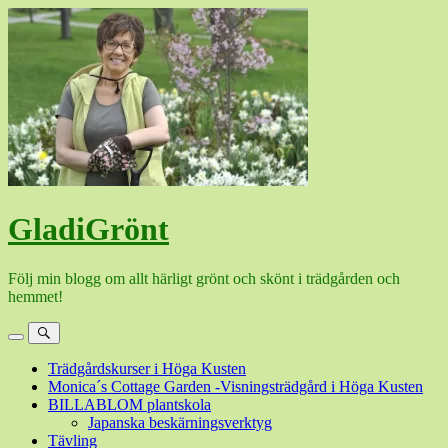
Hoppa
till
innehåll
GladiGrönt
Följ min blogg om allt härligt grönt och skönt i trädgården och
hemmet!
Meny
Sök
Trädgårdskurser i Höga Kusten
Monica´s Cottage Garden -Visningsträdgård i Höga Kusten
BILLABLOM plantskola
Japanska beskärningsverktyg
Tävling