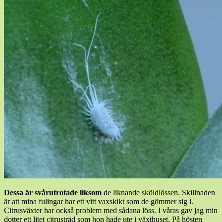
Dessa är svårutrotade liksom
de liknande sköldlössen. Skillnaden
är att mina fulingar har ett vitt vaxskikt som de gömmer sig i.
Citrusväxter har också problem med sådana löss. I våras gav jag min
dotter ett litet citrusträd som hon hade ute i växthuset. På hösten