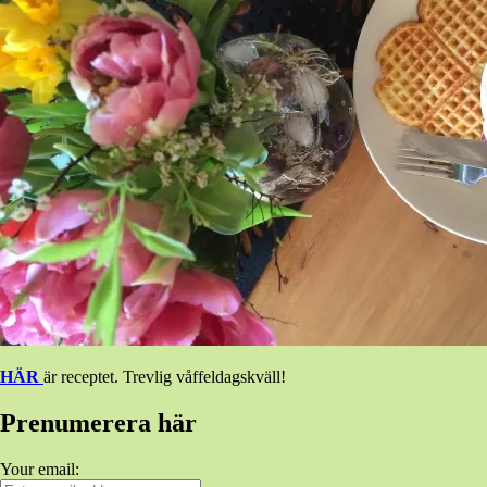
HÄR
är receptet. Trevlig våffeldagskväll!
Prenumerera här
Your email: