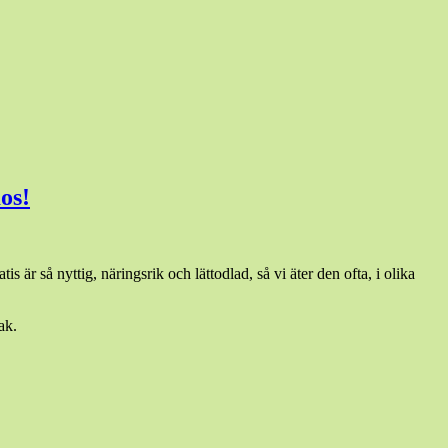
os!
atis är så nyttig, näringsrik och lättodlad, så vi äter den ofta, i olika
ak.