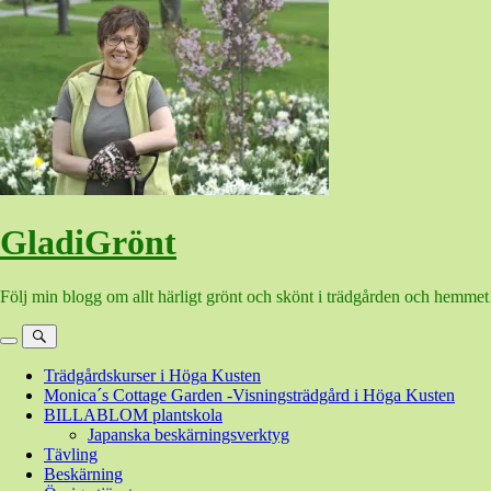
Hoppa
till
innehåll
GladiGrönt
Följ min blogg om allt härligt grönt och skönt i trädgården och hemmet
Meny
Sök
Trädgårdskurser i Höga Kusten
Monica´s Cottage Garden -Visningsträdgård i Höga Kusten
BILLABLOM plantskola
Japanska beskärningsverktyg
Tävling
Beskärning