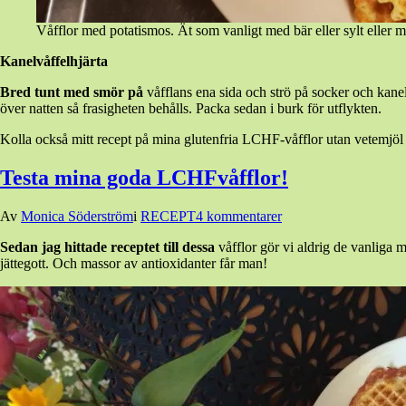
Våfflor med potatismos. Ät som vanligt med bär eller sylt eller 
Kanelvåffelhjärta
Bred tunt med smör på
våfflans ena sida och strö på socker och kanel
över natten så frasigheten behålls. Packa sedan i burk för utflykten.
Kolla också mitt recept på mina glutenfria LCHF-våfflor utan vetemjö
Testa mina goda LCHFvåfflor!
Den
Av
Monica Söderström
i
RECEPT
4 kommentarer
25
Sedan jag hittade receptet till dessa
våfflor gör vi aldrig de vanliga 
mars,
jättegott. Och massor av antioxidanter får man!
2015
25
mars,
2015