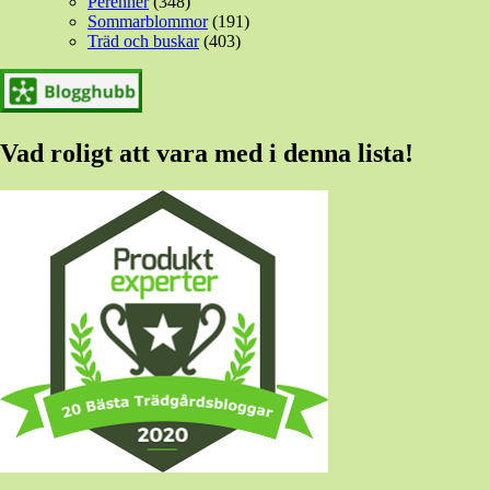
Perenner
(348)
Sommarblommor
(191)
Träd och buskar
(403)
Vad roligt att vara med i denna lista!