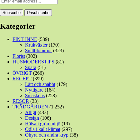
Kategorier
FINT INNE
(539)
Krukväxter
(170)
Snittblommor
(323)
Florist
(302)
HUSMODERSTIPS
(81)
Spara
(51)
ÖVRIGT
(266)
RECEPT
(399)
Lätt och snabbt
(179)
Nyttigare
(164)
Smaskens
(258)
RESOR
(33)
TRÄDGÅRDEN
(1 252)
Ätligt
(433)
Design
(106)
Hälsa i grön miljö
(19)
Odla i kallt klimat
(297)
Ohyra och andra kryp
(38)