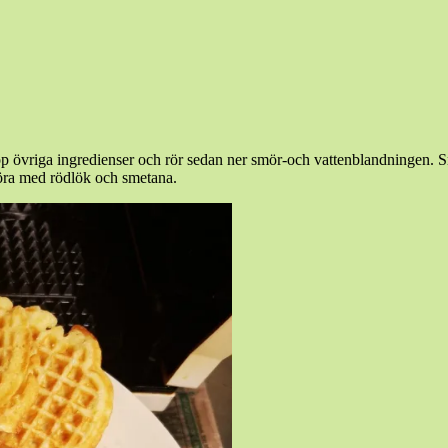
hop övriga ingredienser och rör sedan ner smör-och vattenblandningen. S
xröra med rödlök och smetana.