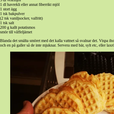
1 dl havrekli eller annat fiberrikt mjöl
1 stort ägg
1 tsk bakpulver
(2 tsk vaniljsocker, valfritt)
1 tsk salt
200 g kallt potatismos
smör till våffeljärnet
Blanda det smälta smöret med det kalla vattnet så svalnar det. Vispa i
och en på galler så de inte mjuknar. Servera med bär, sylt etc, eller la