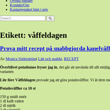
Övriga tjänster
Kontakt/Om
Kastanjestaket bäst i pris
Sök
efter:
Sök
Etikett:
våffeldagen
Prova mitt recept på snabbgjorda kanelvåffe
Den
Av
Monica Söderström
i
Lätt och snabbt
,
RECEPT
20
Överblivet potatismos fryser jag in
, det går att använda till allt möjli
mars,
varianter.
2022
24
mars,
Lite före Våffeldagen
provade jag att göra potatisvåfflor. Vi åt dem 
2022
Potatisvåfflor ca 10 st
150 g smält smör
1 dl kallt vatten
2 dl mjölk
3 dl vetemjöl