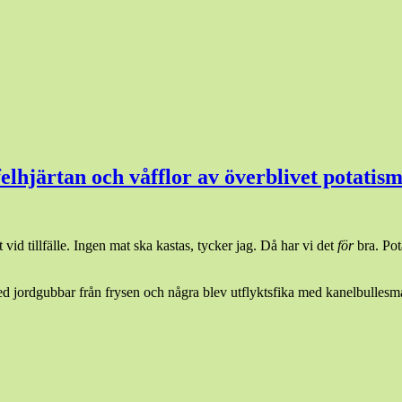
lhjärtan och våfflor av överblivet potatism
gt vid tillfälle. Ingen mat ska kastas, tycker jag. Då har vi det
för
bra. Pot
med jordgubbar från frysen och några blev utflyktsfika med kanelbullesm