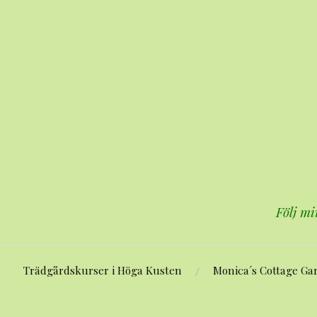
Hoppa
till
innehåll
Följ mi
Trädgårdskurser i Höga Kusten
Monica´s Cottage Ga