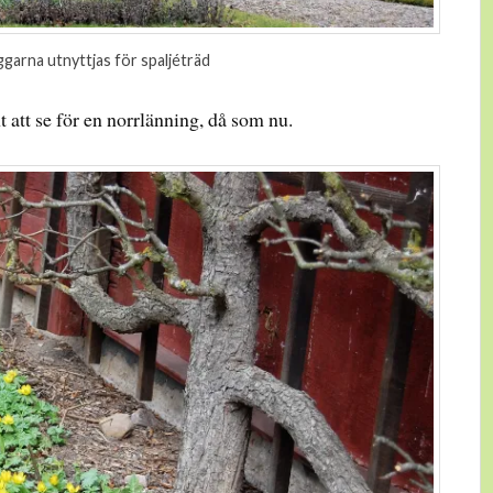
garna utnyttjas för spaljéträd
nt att se för en norrlänning, då som nu.