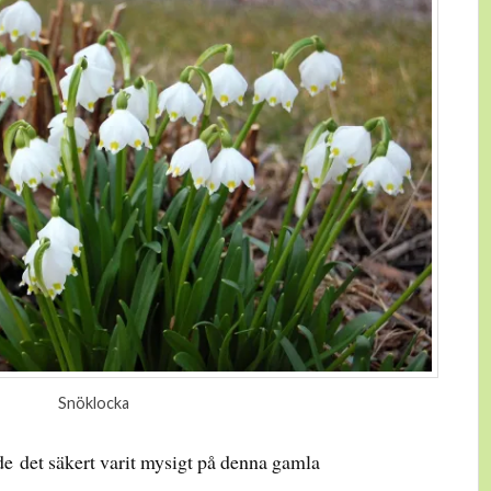
Snöklocka
de det säkert varit mysigt på denna gamla