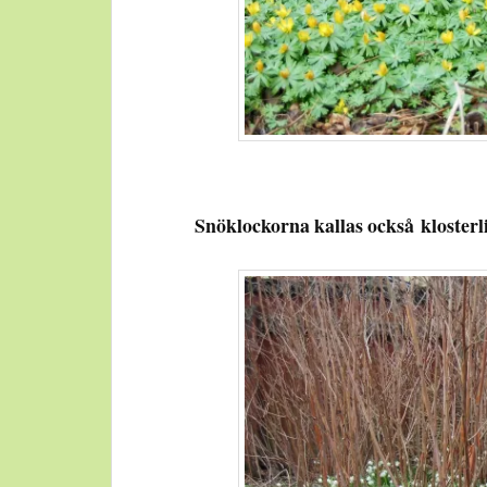
Snöklockorna kallas också klosterli