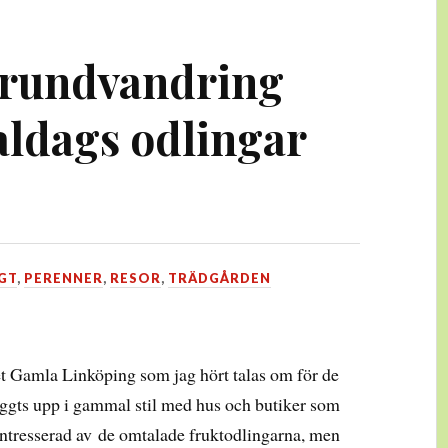
rundvandring
ldags odlingar
GT
,
PERENNER
,
RESOR
,
TRÄDGÅRDEN
t Gamla Linköping som jag hört talas om för de
yggts upp i gammal stil med hus och butiker som
t intresserad av de omtalade fruktodlingarna, men