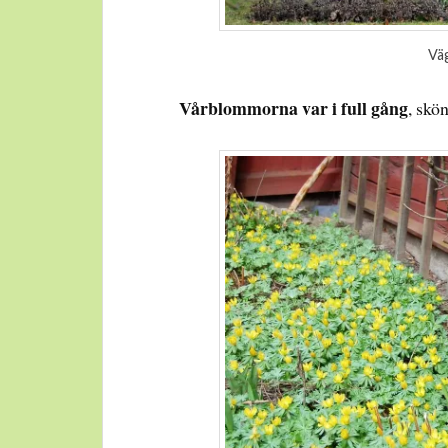
Väg
Vårblommorna var i full gång
, skö