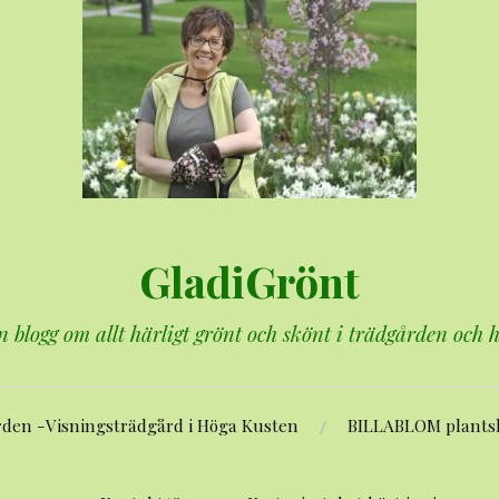
GladiGrönt
n blogg om allt härligt grönt och skönt i trädgården och
rden -Visningsträdgård i Höga Kusten
BILLABLOM plants