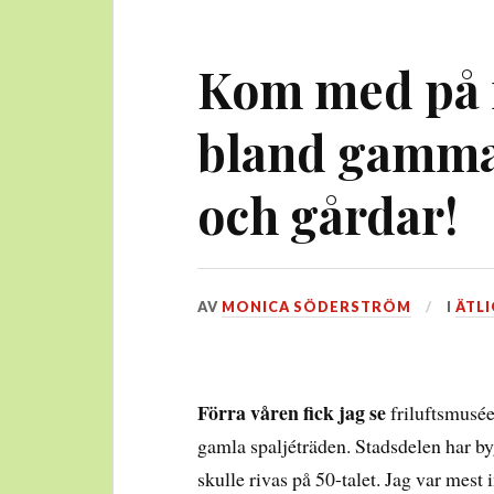
Kom med på 
bland gamma
och gårdar!
DEN
AV
MONICA SÖDERSTRÖM
I
ÄTLI
16
MARS,
2017
Förra våren fick jag se
friluftsmusée
gamla spaljéträden. Stadsdelen har b
skulle rivas på 50-talet. Jag var mes