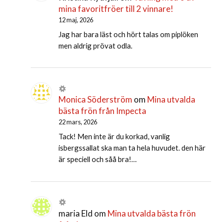
mina favoritfröer till 2 vinnare!
12 maj, 2026
Jag har bara läst och hört talas om piplöken
men aldrig prövat odla.
Monica Söderström
om
Mina utvalda
bästa frön från Impecta
22 mars, 2026
Tack! Men inte är du korkad, vanlig
isbergssallat ska man ta hela huvudet. den här
är speciell och såå bra!…
maria Eld
om
Mina utvalda bästa frön