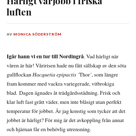
Härligt vårjobb i friska
luften
DEN
AV
MONICA SÖDERSTRÖM
6
MAJ,
2015
Igår hann vi en tur till Nordingrå
. Vad härligt när
våren är här! Våririsen hade nu fått sällskap av den söta
gullflockan
Hacquetia epipactis ´
Thor´, som längre
fram kommer med vackra variegerade, vitbrokiga
blad. Dagen ägnades åt trädgårdsstädning. Frisk och
klar luft fast grått väder, men inte blåsigt utan perfekt
temperatur för jobbet. Är jag konstig som tycker att det
jobbet är härligt? För mig är det avkoppling från annat
och hjärnan får en behövlig utrensning.