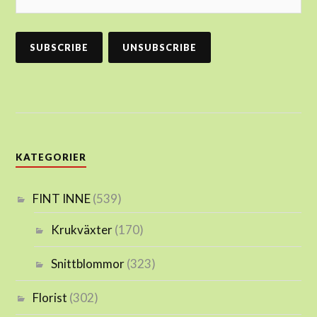
KATEGORIER
FINT INNE
(539)
Krukväxter
(170)
Snittblommor
(323)
Florist
(302)