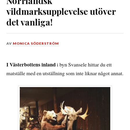
Norrländsk
vildmarksupplevelse utöver
det vanliga!
DEN
AV
MONICA SÖDERSTRÖM
9
AUGUSTI,
2019
I Västerbottens inland
i byn Svansele hittar du ett
matställe med en utställning som inte liknar något annat.