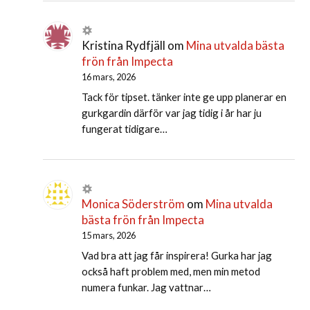
Kristina Rydfjäll
om
Mina utvalda bästa
frön från Impecta
16 mars, 2026
Tack för tipset. tänker inte ge upp planerar en
gurkgardin därför var jag tidig i år har ju
fungerat tidigare…
Monica Söderström
om
Mina utvalda
bästa frön från Impecta
15 mars, 2026
Vad bra att jag får inspirera! Gurka har jag
också haft problem med, men min metod
numera funkar. Jag vattnar…