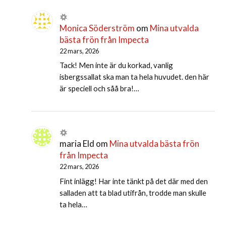
Monica Söderström
om
Mina utvalda
bästa frön från Impecta
22 mars, 2026
Tack! Men inte är du korkad, vanlig
isbergssallat ska man ta hela huvudet. den här
är speciell och såå bra!…
maria Eld
om
Mina utvalda bästa frön
från Impecta
22 mars, 2026
Fint inlägg! Har inte tänkt på det där med den
salladen att ta blad utifrån, trodde man skulle
ta hela…