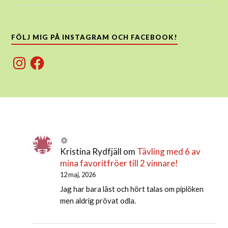
FÖLJ MIG PÅ INSTAGRAM OCH FACEBOOK!
Instagram
Facebook
Kristina Rydfjäll
om
Tävling med 6 av
mina favoritfröer till 2 vinnare!
12 maj, 2026
Jag har bara läst och hört talas om piplöken
men aldrig prövat odla.