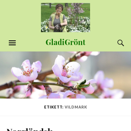
Hoppa
till
innehåll
GladiGrönt
S
MENY
ETIKETT:
VILDMARK