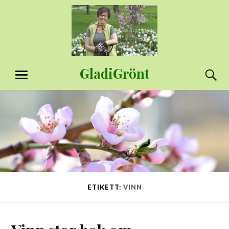
Hoppa
till
innehåll
GladiGrönt
S
MENY
ETIKETT:
VINN