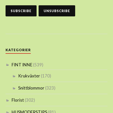
KATEGORIER
FINT INNE
(539)
Krukväxter
(170)
Snittblommor
(323)
Florist
(302)
HUSMODERSTIPS
(81)