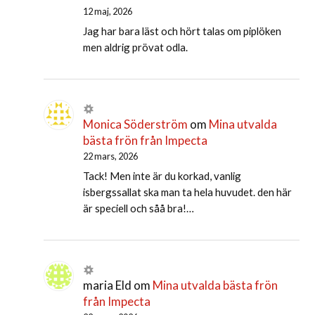
12 maj, 2026
Jag har bara läst och hört talas om piplöken
men aldrig prövat odla.
Monica Söderström
om
Mina utvalda
bästa frön från Impecta
22 mars, 2026
Tack! Men inte är du korkad, vanlig
isbergssallat ska man ta hela huvudet. den här
är speciell och såå bra!…
maria Eld
om
Mina utvalda bästa frön
från Impecta