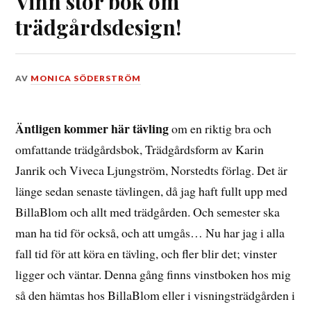
Vinn stor bok om
trädgårdsdesign!
DEN
AV
MONICA SÖDERSTRÖM
1
AUGUSTI,
2016
Äntligen kommer här tävling
om en riktig bra och
omfattande trädgårdsbok, Trädgårdsform av Karin
Janrik och Viveca Ljungström, Norstedts förlag. Det är
länge sedan senaste tävlingen, då jag haft fullt upp med
BillaBlom och allt med trädgården. Och semester ska
man ha tid för också, och att umgås… Nu har jag i alla
fall tid för att köra en tävling, och fler blir det; vinster
ligger och väntar. Denna gång finns vinstboken hos mig
så den hämtas hos BillaBlom eller i visningsträdgården i