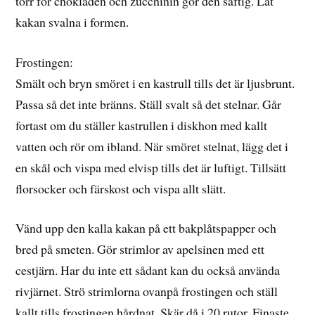
torr för chokladen och zucchinin gör den saftig. Låt
kakan svalna i formen.
Frostingen:
Smält och bryn smöret i en kastrull tills det är ljusbrunt.
Passa så det inte bränns. Ställ svalt så det stelnar. Går
fortast om du ställer kastrullen i diskhon med kallt
vatten och rör om ibland. När smöret stelnat, lägg det i
en skål och vispa med elvisp tills det är luftigt. Tillsätt
florsocker och färskost och vispa allt slätt.
Vänd upp den kalla kakan på ett bakplåtspapper och
bred på smeten. Gör strimlor av apelsinen med ett
cestjärn. Har du inte ett sådant kan du också använda
rivjärnet. Strö strimlorna ovanpå frostingen och ställ
kallt tills frostingen hårdnat. Skär då i 20 rutor. Finaste