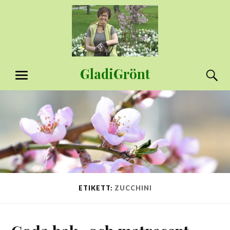
Hoppa
till
innehåll
GladiGrönt
S
MENY
ETIKETT:
ZUCCHINI