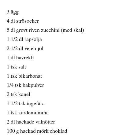
3 ägg
4 dl strösocker
5 dl grovt riven zucchini (med skal)
1 1/2 dl rapsolja
2 1/2 dl vetemjöl
1 dl havrekli
1 tsk salt
1 tsk bikarbonat
1/4 tsk bakpulver
2 tsk kanel
1 1/2 tsk ingefära
1 tsk kardemumma
2 dl hackade valnötter
100 g hackad mörk choklad