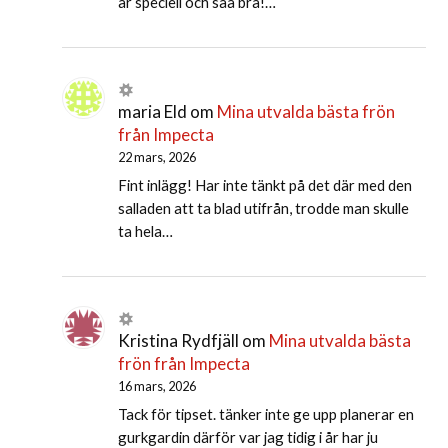
är speciell och såå bra!…
maria Eld
om
Mina utvalda bästa frön
från Impecta
22 mars, 2026
Fint inlägg! Har inte tänkt på det där med den
salladen att ta blad utifrån, trodde man skulle
ta hela…
Kristina Rydfjäll
om
Mina utvalda bästa
frön från Impecta
16 mars, 2026
Tack för tipset. tänker inte ge upp planerar en
gurkgardin därför var jag tidig i år har ju