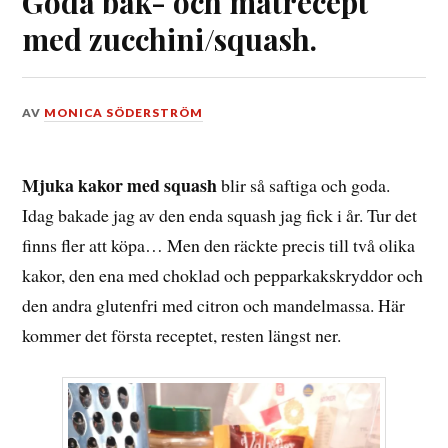
Goda bak- och matrecept
med zucchini/squash.
DEN
AV
MONICA SÖDERSTRÖM
19
OKTOBER,
2023
Mjuka kakor med squash
blir så saftiga och goda.
Idag bakade jag av den enda squash jag fick i år. Tur det
finns fler att köpa… Men den räckte precis till två olika
kakor, den ena med choklad och pepparkakskryddor och
den andra glutenfri med citron och mandelmassa. Här
kommer det första receptet, resten längst ner.