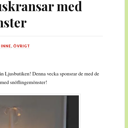
juskransar med
nster
 INNE
,
ÖVRIGT
ån Ljusbutiken! Denna vecka sponsrar de med de
t med snöflingemönster!