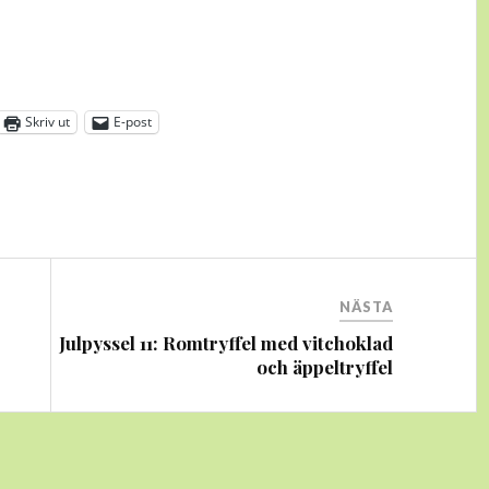
Skriv ut
E-post
NÄSTA
Julpyssel 11: Romtryffel med vitchoklad
och äppeltryffel