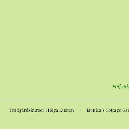
Hoppa
till
innehåll
Följ mi
Trädgårdskurser i Höga Kusten
Monica´s Cottage Ga