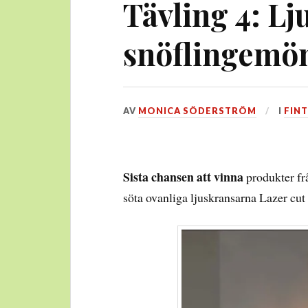
Tävling 4: L
snöflingemö
DEN
AV
MONICA SÖDERSTRÖM
I
FINT
9
DECEMBER,
2014
Sista chansen att vinna
produkter fr
söta ovanliga ljuskransarna Lazer cu