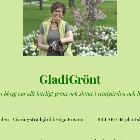
GladiGrönt
n blogg om allt härligt grönt och skönt i trädgården och
rden -Visningsträdgård i Höga Kusten
BILLABLOM plants