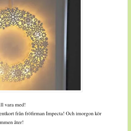
ll vara med!
sentkort från fröfirman Impecta! Och imorgon kör
ommen åter!