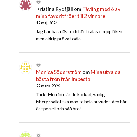
Kristina Rydfjäll
om
Tävling med 6 av
mina favoritfröer till 2 vinnare!
12 maj, 2026
Jag har bara läst och hört talas om piplöken
men aldrig prövat odla.
Monica Söderström
om
Mina utvalda
bästa frön från Impecta
22 mars, 2026
Tack! Men inte är du korkad, vanlig
isbergssallat ska man ta hela huvudet. den här
är speciell och såå bra!…