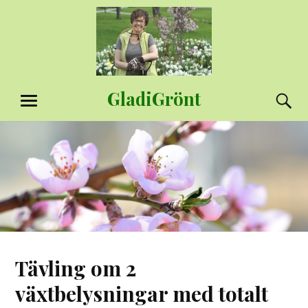
Hoppa
till
innehåll
GladiGrönt
S
MENY
Tävling om 2
växtbelysningar med totalt