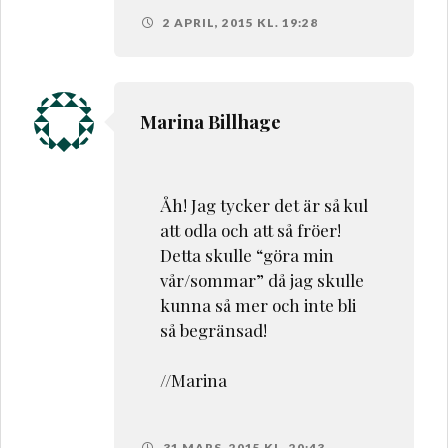
2 APRIL, 2015 KL. 19:28
Marina Billhage
Åh! Jag tycker det är så kul
att odla och att så fröer!
Detta skulle “göra min
vår/sommar” då jag skulle
kunna så mer och inte bli
så begränsad!
//Marina
31 MARS, 2015 KL. 20:43