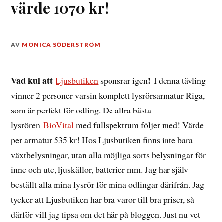
värde 1070 kr!
DEN
AV
MONICA SÖDERSTRÖM
29
MARS,
2015
Vad kul att
!
Ljusbutiken
sponsrar igen
I denna tävling
vinner 2 personer varsin komplett lysrörsarmatur Riga,
som är perfekt för odling. De allra bästa
lysrören
BioVital
med fullspektrum följer med! Värde
per armatur 535 kr! Hos Ljusbutiken finns inte bara
växtbelysningar, utan alla möjliga sorts belysningar för
inne och ute, ljuskällor, batterier mm. Jag har själv
beställt alla mina lysrör för mina odlingar därifrån. Jag
tycker att Ljusbutiken har bra varor till bra priser, så
därför vill jag tipsa om det här på bloggen. Just nu vet