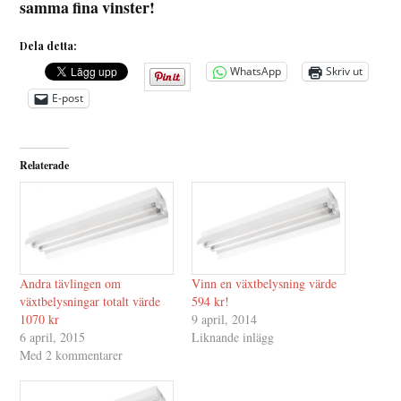
samma fina vinster!
Dela detta:
WhatsApp
Skriv ut
E-post
Relaterade
Andra tävlingen om
Vinn en växtbelysning värde
växtbelysningar totalt värde
594 kr!
1070 kr
9 april, 2014
6 april, 2015
Liknande inlägg
Med 2 kommentarer