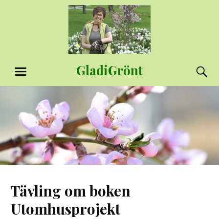
Hoppa
till
innehåll
GladiGrönt
S
MENY
Tävling om boken
Utomhusprojekt