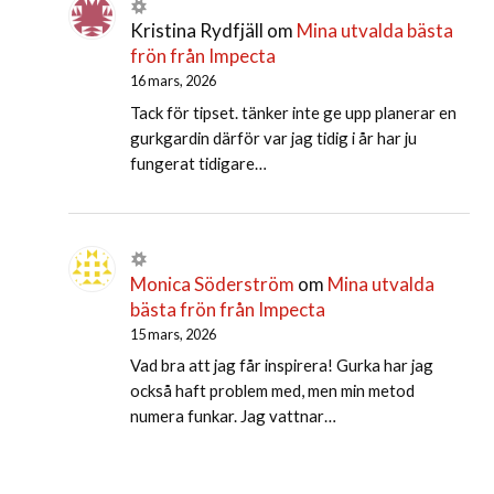
Kristina Rydfjäll
om
Mina utvalda bästa
frön från Impecta
16 mars, 2026
Tack för tipset. tänker inte ge upp planerar en
gurkgardin därför var jag tidig i år har ju
fungerat tidigare…
Monica Söderström
om
Mina utvalda
bästa frön från Impecta
15 mars, 2026
Vad bra att jag får inspirera! Gurka har jag
också haft problem med, men min metod
numera funkar. Jag vattnar…