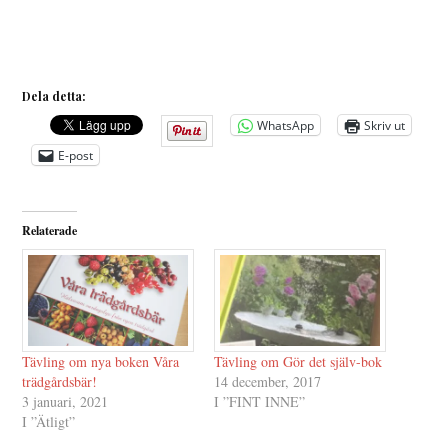
Dela detta:
WhatsApp
Skriv ut
E-post
Relaterade
Tävling om nya boken Våra
Tävling om Gör det själv-bok
trädgårdsbär!
14 december, 2017
3 januari, 2021
I ”FINT INNE”
I ”Ätligt”