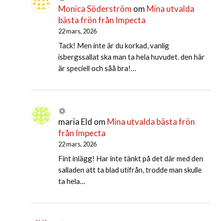
Monica Söderström
om
Mina utvalda
bästa frön från Impecta
22 mars, 2026
Tack! Men inte är du korkad, vanlig
isbergssallat ska man ta hela huvudet. den här
är speciell och såå bra!…
maria Eld
om
Mina utvalda bästa frön
från Impecta
22 mars, 2026
Fint inlägg! Har inte tänkt på det där med den
salladen att ta blad utifrån, trodde man skulle
ta hela…