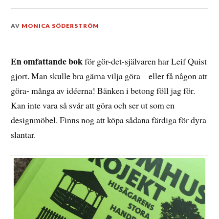
DEN
AV
MONICA SÖDERSTRÖM
16
AUGUSTI,
2016
En omfattande bok
för gör-det-självaren har Leif Quist
gjort. Man skulle bra gärna vilja göra – eller få någon att
göra- många av idéerna! Bänken i betong föll jag för.
Kan inte vara så svår att göra och ser ut som en
designmöbel. Finns nog att köpa sådana färdiga för dyra
slantar.