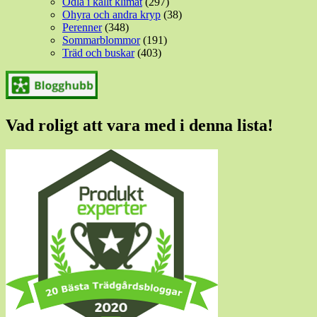
Odla i kallt klimat
(297)
Ohyra och andra kryp
(38)
Perenner
(348)
Sommarblommor
(191)
Träd och buskar
(403)
Vad roligt att vara med i denna lista!