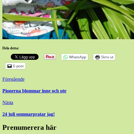
Dela detta:
WhatsApp
Skriv ut
E-post
Inläggsnavigering
Föregående
Pionerna blommar inne och ute
Nästa
24 juli sommarpratar jag!
Prenumerera här