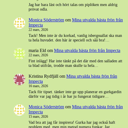
Jag har bara läst och hört talas om piplöken men aldrig
prövat odla.
Monica Söderström
om
Mina utvalda bästa frön från
Impecta
22 mars, 2026
Tack! Men inte är du korkad, vanlig isbergssallat ska man
ta hela huvudet. den här är speciell och såå bra!…
maria Eld
om
Mina utvalda bästa frön från Impecta
22 mars, 2026
Fint inlägg! Har inte tänkt på det där med den salladen att
ta blad utifrån, trodde man skulle ta hela…
Kristina Rydfjäll
om
Mina utvalda bästa frön från
Impecta
16 mars, 2026
Tack för tipset. tänker inte ge upp planerar en gurkgardin
därför var jag tidig i år har ju fungerat tidigare…
Monica Söderström
om
Mina utvalda bästa frön från
Impecta
15 mars, 2026
Vad bra att jag får inspirera! Gurka har jag också haft
problem med, men min metod numera funkar. Jag