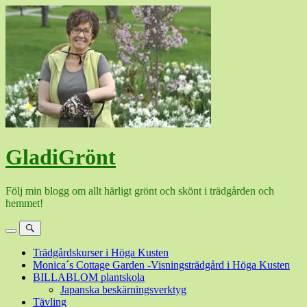
Hoppa
till
innehåll
GladiGrönt
Följ min blogg om allt härligt grönt och skönt i trädgården och
hemmet!
Meny
Sök
Trädgårdskurser i Höga Kusten
Monica´s Cottage Garden -Visningsträdgård i Höga Kusten
BILLABLOM plantskola
Japanska beskärningsverktyg
Tävling