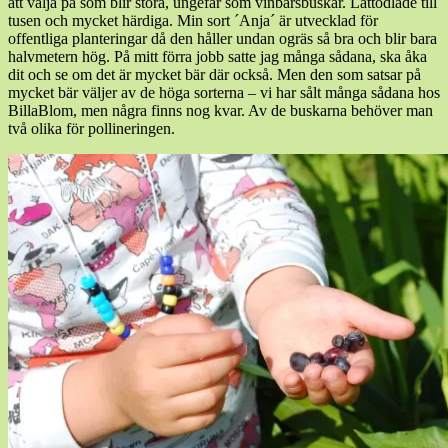
att välja på som blir stora, ungefär som vinbärsbuskar. Lättodlade till
tusen och mycket härdiga. Min sort ´Anja´ är utvecklad för
offentliga planteringar då den håller undan ogräs så bra och blir bara
halvmetern hög. På mitt förra jobb satte jag många sådana, ska åka
dit och se om det är mycket bär där också. Men den som satsar på
mycket bär väljer av de höga sorterna – vi har sålt många sådana hos
BillaBlom, men några finns nog kvar. Av de buskarna behöver man
två olika för pollineringen.