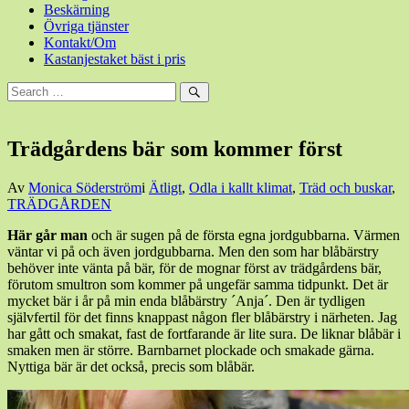
Beskärning
Övriga tjänster
Kontakt/Om
Kastanjestaket bäst i pris
Sök
efter:
Sök
Trädgårdens bär som kommer först
Den
Av
Monica Söderström
i
Ätligt
,
Odla i kallt klimat
,
Träd och buskar
,
22
TRÄDGÅRDEN
juli,
Här går man
och är sugen på de första egna jordgubbarna. Värmen
2015
22
väntar vi på och även jordgubbarna. Men den som har blåbärstry
juli,
behöver inte vänta på bär, för de mognar först av trädgårdens bär,
2015
förutom smultron som kommer på ungefär samma tidpunkt. Det är
mycket bär i år på min enda blåbärstry ´Anja´. Den är tydligen
självfertil för det finns knappast någon fler blåbärstry i närheten. Jag
har gått och smakat, fast de fortfarande är lite sura. De liknar blåbär i
smaken men är större. Barnbarnet plockade och smakade gärna.
Nyttiga bär är det också, precis som blåbär.