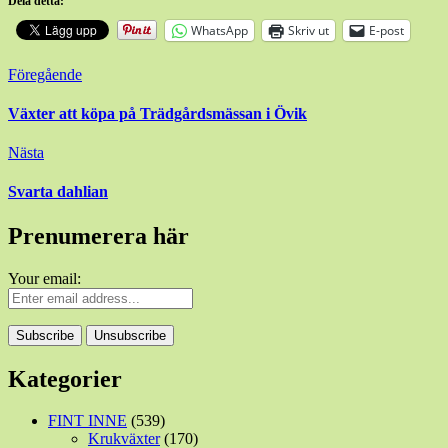
Dela detta:
WhatsApp
Skriv ut
E-post
Inläggsnavigering
Föregående
Växter att köpa på Trädgårdsmässan i Övik
Nästa
Svarta dahlian
Prenumerera här
Your email:
Kategorier
FINT INNE
(539)
Krukväxter
(170)