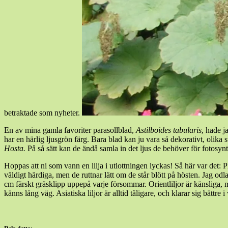
betraktade som nyheter.
En av mina gamla favoriter parasollblad,
Astilboides tabularis
, hade j
har en härlig ljusgrön färg. Bara blad kan ju vara så dekorativt, olika
Hosta.
På så sätt kan de ändå samla in det ljus de behöver för fotosyntet
Hoppas att ni som vann en lilja i utlottningen lyckas! Så här var det: P
väldigt härdiga, men de ruttnar lätt om de står blött på hösten. Jag odl
cm färskt gräsklipp uppepå varje försommar. Orientliljor är känsliga, 
känns lång väg. Asiatiska liljor är alltid tåligare, och klarar sig bättre i