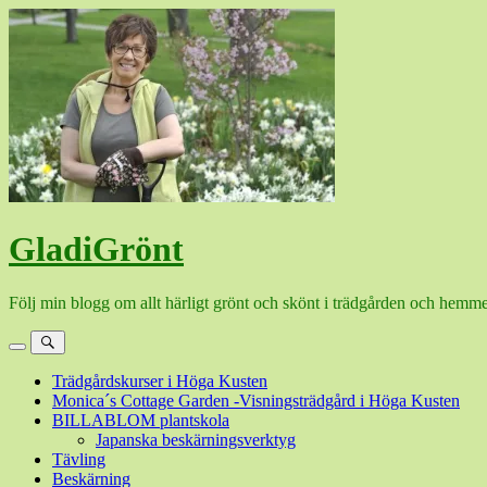
Hoppa
till
innehåll
GladiGrönt
Följ min blogg om allt härligt grönt och skönt i trädgården och hemme
Meny
Sök
Trädgårdskurser i Höga Kusten
Monica´s Cottage Garden -Visningsträdgård i Höga Kusten
BILLABLOM plantskola
Japanska beskärningsverktyg
Tävling
Beskärning