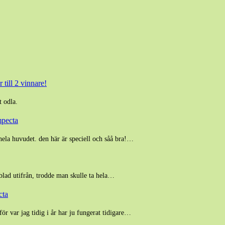
 till 2 vinnare!
t odla.
mpecta
hela huvudet. den här är speciell och såå bra!…
 blad utifrån, trodde man skulle ta hela…
cta
för var jag tidig i år har ju fungerat tidigare…