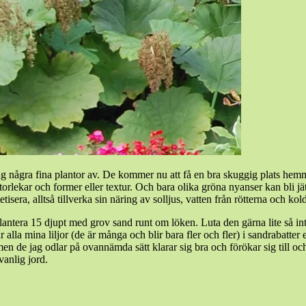
ag några fina plantor av. De kommer nu att få en bra skuggig plats he
 storlekar och former eller textur. Och bara olika gröna nyanser kan bli j
isera, alltså tillverka sin näring av solljus, vatten från rötterna och kol
lantera 15 djupt med grov sand runt om löken. Luta den gärna lite så inte
ar alla mina liljor (de är många och blir bara fler och fler) i sandrabat
men de jag odlar på ovannämda sätt klarar sig bra och förökar sig till 
 vanlig jord.