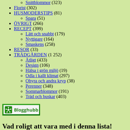
Snittblommor
(323)
Florist
(302)
HUSMODERSTIPS
(81)
Spara
(51)
ÖVRIGT
(266)
RECEPT
(399)
Lätt och snabbt
(179)
Nyttigare
(164)
Smaskens
(258)
RESOR
(33)
TRÄDGÅRDEN
(1 252)
Ätligt
(433)
Design
(106)
Hälsa i grön miljö
(19)
Odla i kallt klimat
(297)
Ohyra och andra kryp
(38)
Perenner
(348)
Sommarblommor
(191)
Träd och buskar
(403)
Vad roligt att vara med i denna lista!