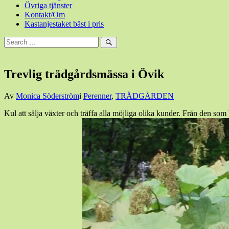
Övriga tjänster
Kontakt/Om
Kastanjestaket bäst i pris
Sök
efter:
Sök
Trevlig trädgårdsmässa i Övik
Den
Av
Monica Söderström
i
Perenner
,
TRÄDGÅRDEN
26
Kul att sälja växter och träffa alla möjliga olika kunder. Från den so
maj,
2012