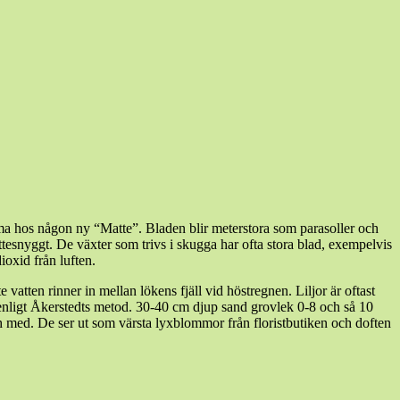
mma hos någon ny “Matte”. Bladen blir meterstora som parasoller och
ättesnyggt. De växter som trivs i skugga har ofta stora blad, exempelvis
dioxid från luften.
 vatten rinner in mellan lökens fjäll vid höstregnen. Liljor är oftast
ter enligt Åkerstedts metod. 30-40 cm djup sand grovlek 0-8 och så 10
och med. De ser ut som värsta lyxblommor från floristbutiken och doften