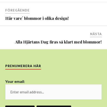
Inläggsnavigering
FÖREGÅENDE
Här vare´ blommor i olika design!
NÄSTA
Alla Hjärtans Dag firas så klart med blommor!
PRENUMERERA HÄR
Your email: