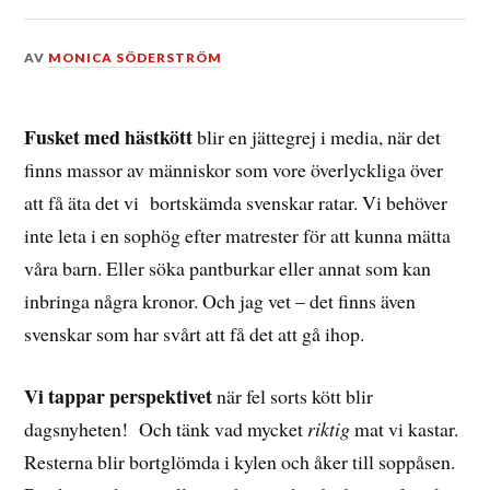
DEN
AV
MONICA SÖDERSTRÖM
12
FEBRUARI,
2013
Fusket med hästkött
blir en jättegrej i media, när det
finns massor av människor som vore överlyckliga över
att få äta det vi bortskämda svenskar ratar. Vi behöver
inte leta i en sophög efter matrester för att kunna mätta
våra barn. Eller söka pantburkar eller annat som kan
inbringa några kronor. Och jag vet – det finns även
svenskar som har svårt att få det att gå ihop.
Vi tappar perspektivet
när fel sorts kött blir
dagsnyheten! Och tänk vad mycket
riktig
mat vi kastar.
Resterna blir bortglömda i kylen och åker till soppåsen.