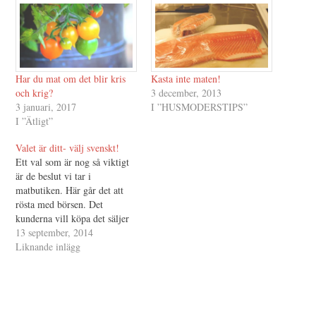
Har du mat om det blir kris
Kasta inte maten!
och krig?
3 december, 2013
3 januari, 2017
I ”HUSMODERSTIPS”
I ”Ätligt”
Valet är ditt- välj svenskt!
Ett val som är nog så viktigt
är de beslut vi tar i
matbutiken. Här går det att
rösta med börsen. Det
kunderna vill köpa det säljer
butikerna, så enkelt är det!
13 september, 2014
Vill vi ha öppna landskap
Liknande inlägg
med betande djur, då måste vi
också köpa svenskt kött. Vill
vi att…