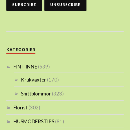
KATEGORIER
FINT INNE
(539)
Krukväxter
(170)
Snittblommor
(323)
Florist
(302)
HUSMODERSTIPS
(81)