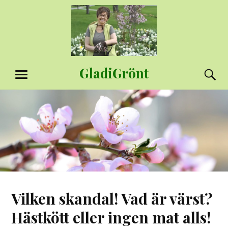
Hoppa
till
innehåll
GladiGrönt
S
MENY
Vilken skandal! Vad är värst?
Hästkött eller ingen mat alls!