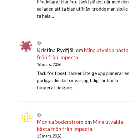
Fint inlägg! Har inte tänkt på det där med den
salladen att ta blad utifrån, trodde man skulle
ta hela…
Kristina Rydfjäll
om
Mina utvalda bästa
frön från Impecta
16 mars, 2026
Tack för tipset. tänker inte ge upp planerar en
gurkgardin därför var jag tidig i år har ju
fungerat tidigare…
Monica Söderström
om
Mina utvalda
bästa frön från Impecta
15 mars, 2026