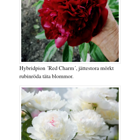
Hybridpion ´Red Charm´, jättestora mörkt
rubinröda täta blommor.