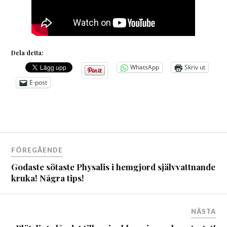
Dela detta:
WhatsApp
Skriv ut
E-post
Inläggsnavigering
FÖREGÅENDE
Godaste sötaste Physalis i hemgjord självvattnande
kruka! Några tips!
NÄSTA