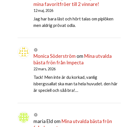
mina favoritfröer till 2 vinnare!
12 maj, 2026
Jag har bara läst och hört talas om piplöken
men aldrig prövat odla.
Monica Söderström
om
Mina utvalda
bästa frön från Impecta
22 mars, 2026
Tack! Men inte är du korkad, vanlig
isbergssallat ska man ta hela huvudet. den här
är speciell och såå bra!…
maria Eld
om
Mina utvalda bästa frön