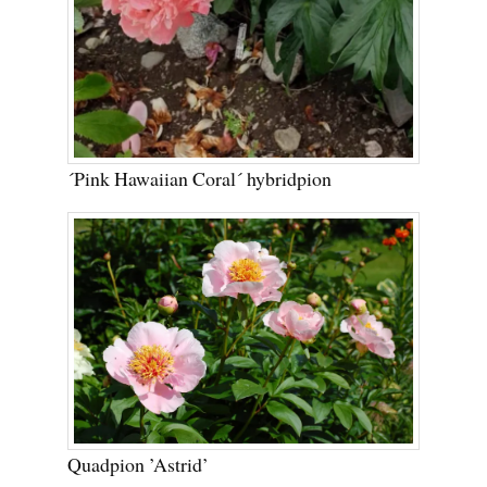
´Pink Hawaiian Coral´ hybridpion
Quadpion ’Astrid’