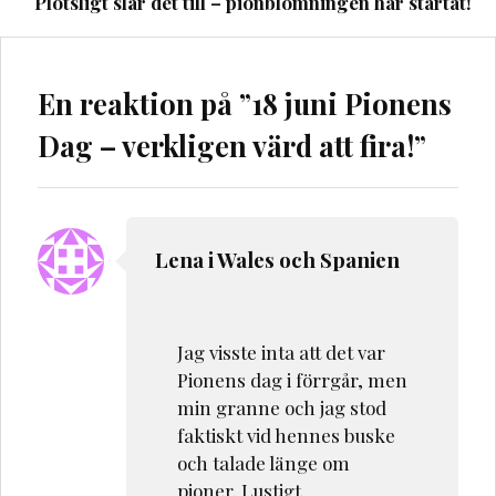
Plötsligt slår det till – pionblomningen har startat!
En reaktion på ”
18 juni Pionens
Dag – verkligen värd att fira!
”
Lena i Wales och Spanien
Jag visste inta att det var
Pionens dag i förrgår, men
min granne och jag stod
faktiskt vid hennes buske
och talade länge om
pioner. Lustigt