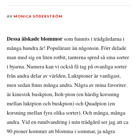
DEN
AV
MONICA SÖDERSTRÖM
18
JUNI,
2022
Dessa älskade blommor
som funnits i trädgårdarna i
många hundra år! Populärare än någonsin. Förr delade
man med sig en liten rotbit, tanterna spred så sina sorter
i byarna. Numera kan vi också få tag på ovanliga sorter
från andra delar av världen. Luktpioner är vanligast,
men sedan finns många andra. Några av mina favoriter
är kinesisk buskpion, Itoh-pion (en härdig korsning
mellan luktpion och buskpion) och Quadpion (en
korsning mellan fyra olika sorter). Och många, många
andra. Vid en rundvandring i min trädgård ser jag att ca
90 pioner kommer att blomma i sommar, ja några