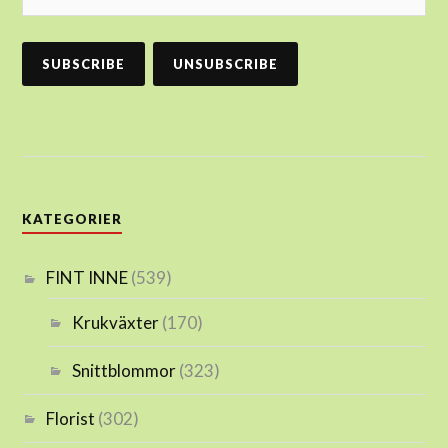
KATEGORIER
FINT INNE
(539)
Krukväxter
(170)
Snittblommor
(323)
Florist
(302)