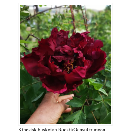
Kinesisk buskpion Rockii/GansuGruppen