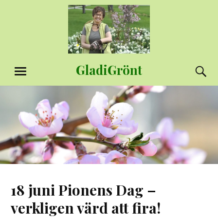
Hoppa
till
innehåll
GladiGrönt
S
MENY
18 juni Pionens Dag –
verkligen värd att fira!