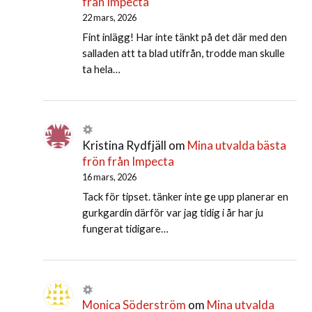
från Impecta
22 mars, 2026
Fint inlägg! Har inte tänkt på det där med den
salladen att ta blad utifrån, trodde man skulle
ta hela…
Kristina Rydfjäll
om
Mina utvalda bästa
frön från Impecta
16 mars, 2026
Tack för tipset. tänker inte ge upp planerar en
gurkgardin därför var jag tidig i år har ju
fungerat tidigare…
Monica Söderström
om
Mina utvalda