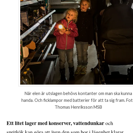
När elen är utslagen behövs kontanter om man ska kunna
handa. Och ficklampor med batterier för att ta sig fram. Fo
Thomas Henriksson MSB
Ett litet lager med konserver, vattendunkar
och
spritkök kan göra att även den som bor i lägenhet klarar