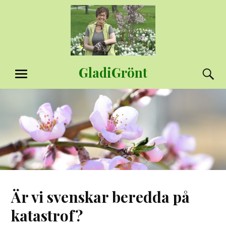
Hoppa
till
innehåll
GladiGrönt
S
MENY
Är vi svenskar beredda på
katastrof?