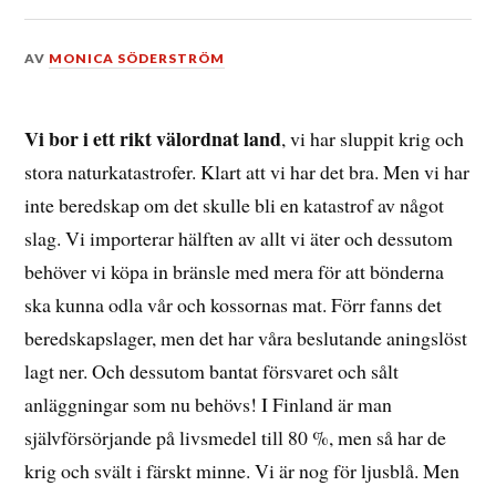
DEN
AV
MONICA SÖDERSTRÖM
8
APRIL,
2018
Vi bor i ett rikt välordnat land
, vi har sluppit krig och
stora naturkatastrofer. Klart att vi har det bra. Men vi har
inte beredskap om det skulle bli en katastrof av något
slag. Vi importerar hälften av allt vi äter och dessutom
behöver vi köpa in bränsle med mera för att bönderna
ska kunna odla vår och kossornas mat. Förr fanns det
beredskapslager, men det har våra beslutande aningslöst
lagt ner. Och dessutom bantat försvaret och sålt
anläggningar som nu behövs! I Finland är man
självförsörjande på livsmedel till 80 %, men så har de
krig och svält i färskt minne. Vi är nog för ljusblå. Men