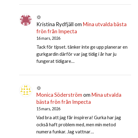
Kristina Rydfjäll
om
Mina utvalda bästa
frön från Impecta
16 mars, 2026
Tack för tipset. tänker inte ge upp planerar en
gurkgardin därför var jag tidig i år har ju
fungerat tidigare…
Monica Söderström
om
Mina utvalda
bästa frön från Impecta
15 mars, 2026
Vad bra att jag får inspirera! Gurka har jag
också haft problem med, men min metod
numera funkar. Jag vattnar…