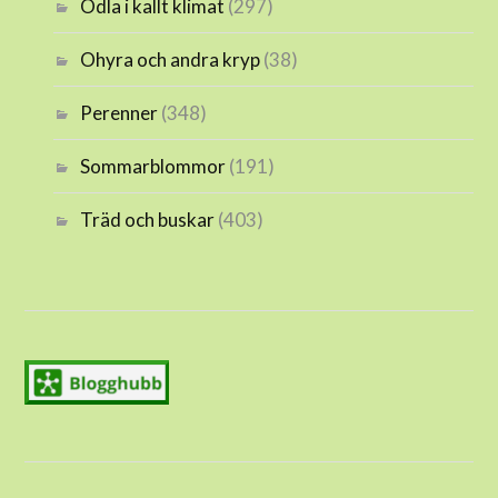
Odla i kallt klimat
(297)
Ohyra och andra kryp
(38)
Perenner
(348)
Sommarblommor
(191)
Träd och buskar
(403)