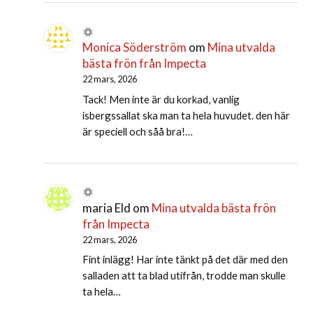
Monica Söderström
om
Mina utvalda
bästa frön från Impecta
22 mars, 2026
Tack! Men inte är du korkad, vanlig
isbergssallat ska man ta hela huvudet. den här
är speciell och såå bra!…
maria Eld
om
Mina utvalda bästa frön
från Impecta
22 mars, 2026
Fint inlägg! Har inte tänkt på det där med den
salladen att ta blad utifrån, trodde man skulle
ta hela…