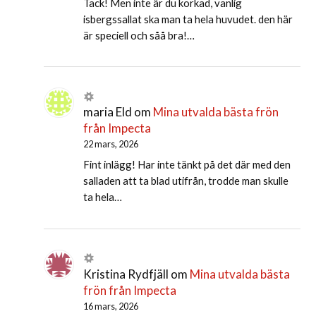
Tack! Men inte är du korkad, vanlig
isbergssallat ska man ta hela huvudet. den här
är speciell och såå bra!…
maria Eld
om
Mina utvalda bästa frön
från Impecta
22 mars, 2026
Fint inlägg! Har inte tänkt på det där med den
salladen att ta blad utifrån, trodde man skulle
ta hela…
Kristina Rydfjäll
om
Mina utvalda bästa
frön från Impecta
16 mars, 2026