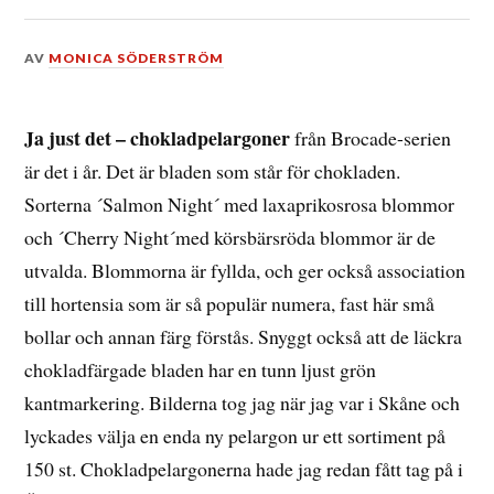
DEN
AV
MONICA SÖDERSTRÖM
12
MAJ,
2019
Ja just det – chokladpelargoner
från Brocade-serien
är det i år. Det är bladen som står för chokladen.
Sorterna ´Salmon Night´ med laxaprikosrosa blommor
och ´Cherry Night´med körsbärsröda blommor är de
utvalda. Blommorna är fyllda, och ger också association
till hortensia som är så populär numera, fast här små
bollar och annan färg förstås. Snyggt också att de läckra
chokladfärgade bladen har en tunn ljust grön
kantmarkering. Bilderna tog jag när jag var i Skåne och
lyckades välja en enda ny pelargon ur ett sortiment på
150 st. Chokladpelargonerna hade jag redan fått tag på i