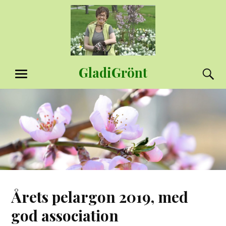
Hoppa
till
innehåll
GladiGrönt
S
MENY
Årets pelargon 2019, med
god association