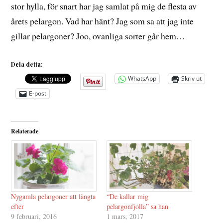
stor hylla, för snart har jag samlat på mig de flesta av
årets pelargon. Vad har hänt? Jag som sa att jag inte
gillar pelargoner? Joo, ovanliga sorter går hem…
Dela detta:
WhatsApp
Skriv ut
E-post
Relaterade
Nygamla pelargoner att längta
“De kallar mig
efter
pelargonfjolla” sa han
9 februari, 2016
1 mars, 2017