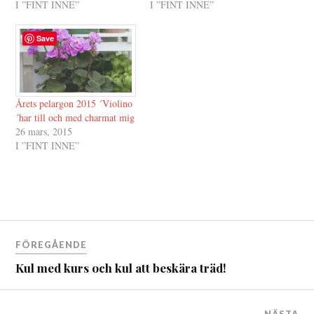
I ”FINT INNE”
I ”FINT INNE”
Save
Årets pelargon 2015 ´Violino
´har till och med charmat mig
26 mars, 2015
I ”FINT INNE”
Inläggsnavigering
FÖREGÅENDE
Kul med kurs och kul att beskära träd!
NÄSTA