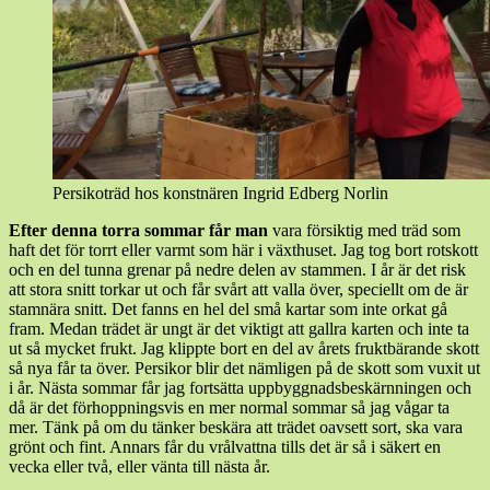
Persikoträd hos konstnären Ingrid Edberg Norlin
Efter denna torra sommar får man
vara försiktig med träd som
haft det för torrt eller varmt som här i växthuset. Jag tog bort rotskott
och en del tunna grenar på nedre delen av stammen. I år är det risk
att stora snitt torkar ut och får svårt att valla över, speciellt om de är
stamnära snitt. Det fanns en hel del små kartar som inte orkat gå
fram. Medan trädet är ungt är det viktigt att gallra karten och inte ta
ut så mycket frukt. Jag klippte bort en del av årets fruktbärande skott
så nya får ta över. Persikor blir det nämligen på de skott som vuxit ut
i år. Nästa sommar får jag fortsätta uppbyggnadsbeskärnningen och
då är det förhoppningsvis en mer normal sommar så jag vågar ta
mer. Tänk på om du tänker beskära att trädet oavsett sort, ska vara
grönt och fint. Annars får du vrålvattna tills det är så i säkert en
vecka eller två, eller vänta till nästa år.