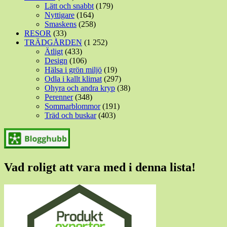
Lätt och snabbt
(179)
Nyttigare
(164)
Smaskens
(258)
RESOR
(33)
TRÄDGÅRDEN
(1 252)
Ätligt
(433)
Design
(106)
Hälsa i grön miljö
(19)
Odla i kallt klimat
(297)
Ohyra och andra kryp
(38)
Perenner
(348)
Sommarblommor
(191)
Träd och buskar
(403)
Vad roligt att vara med i denna lista!