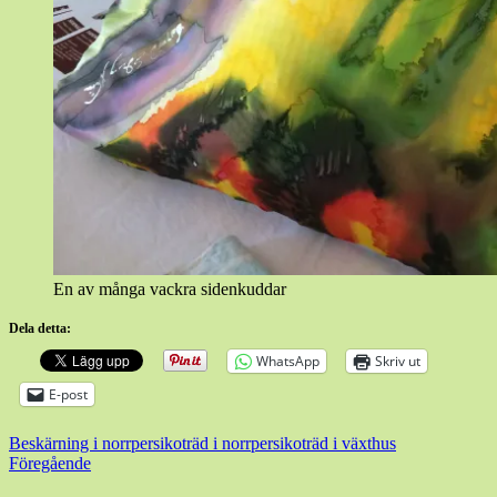
En av många vackra sidenkuddar
Dela detta:
WhatsApp
Skriv ut
E-post
Beskärning i norr
persikoträd i norr
persikoträd i växthus
Inläggsnavigering
Föregående