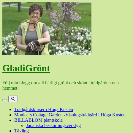
Hoppa
till
innehåll
GladiGrönt
Följ min blogg om allt härligt grönt och skönt i trädgården och
hemmet!
Meny
Sök
Trädgårdskurser i Höga Kusten
Monica´s Cottage Garden -Visningsträdgård i Höga Kusten
BILLABLOM plantskola
Japanska beskärningsverktyg
Tävling