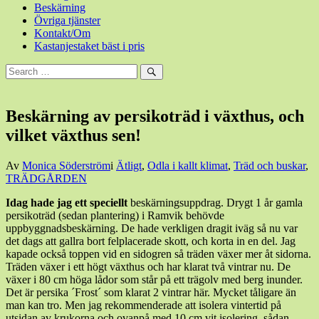
Beskärning
Övriga tjänster
Kontakt/Om
Kastanjestaket bäst i pris
Sök
efter:
Sök
Beskärning av persikoträd i växthus, och
vilket växthus sen!
Den
Av
Monica Söderström
i
Ätligt
,
Odla i kallt klimat
,
Träd och buskar
,
27
TRÄDGÅRDEN
augusti,
Idag hade jag ett speciellt
beskärningsuppdrag. Drygt 1 år gamla
2018
27
persikoträd (sedan plantering) i Ramvik behövde
augusti,
uppbyggnadsbeskärning. De hade verkligen dragit iväg så nu var
2018
det dags att gallra bort felplacerade skott, och korta in en del. Jag
kapade också toppen vid en sidogren så träden växer mer åt sidorna.
Träden växer i ett högt växthus och har klarat två vintrar nu. De
växer i 80 cm höga lådor som står på ett trägolv med berg inunder.
Det är persika ´Frost´ som klarat 2 vintrar här. Mycket tåligare än
man kan tro. Men jag rekommenderade att isolera vintertid på
utsidan av krukorna och ovanpå med 10 cm vit isolering, sådan