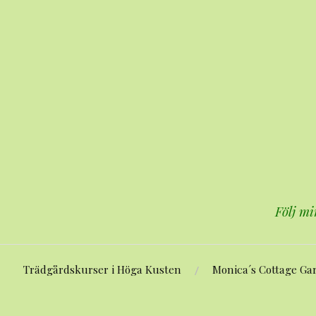
Hoppa
till
innehåll
Följ mi
Trädgårdskurser i Höga Kusten
Monica´s Cottage Ga