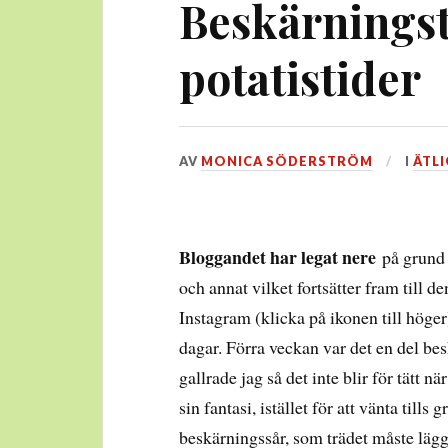
Beskärningst
potatistider
DEN
AV
MONICA SÖDERSTRÖM
I
ÄTLI
5
SEPTEMBER,
2017
Bloggandet har legat nere
på grund a
och annat vilket fortsätter fram till d
Instagram (klicka på ikonen till höge
dagar. Förra veckan var det en del be
gallrade jag så det inte blir för tätt 
sin fantasi, istället för att vänta tills
beskärningssår, som trädet måste lägga