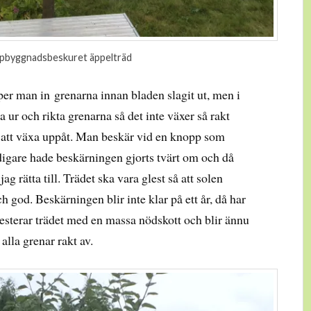
pbyggnadsbeskuret äppelträd
per man in grenarna innan bladen slagit ut, men i
 ur och rikta grenarna så det inte växer så rakt
t, att växa uppåt. Man beskär vid en knopp som
idigare hade beskärningen gjorts tvärt om och då
jag rätta till. Trädet ska vara glest så att solen
h god. Beskärningen blir inte klar på ett år, då har
rotesterar trädet med en massa nödskott och blir ännu
lla grenar rakt av.