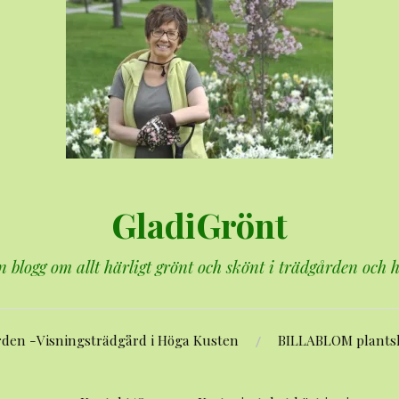
GladiGrönt
n blogg om allt härligt grönt och skönt i trädgården och
rden -Visningsträdgård i Höga Kusten
BILLABLOM plants