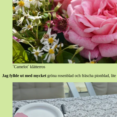
´Camelot´ klätterros
Jag fyllde ut med mycket
gröna rosenblad och fräscha pionblad, lite