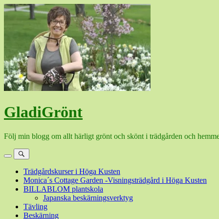
Hoppa
till
innehåll
GladiGrönt
Följ min blogg om allt härligt grönt och skönt i trädgården och hemme
Meny
Sök
Trädgårdskurser i Höga Kusten
Monica´s Cottage Garden -Visningsträdgård i Höga Kusten
BILLABLOM plantskola
Japanska beskärningsverktyg
Tävling
Beskärning