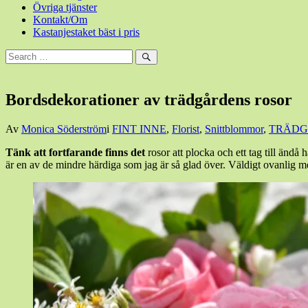
Övriga tjänster
Kontakt/Om
Kastanjestaket bäst i pris
Sök
efter:
Sök
Bordsdekorationer av trädgårdens rosor
Den
Av
Monica Söderström
i
FINT INNE
,
Florist
,
Snittblommor
,
TRÄDG
9
Tänk att fortfarande finns det
rosor att plocka och ett tag till änd
september,
är en av de mindre härdiga som jag är så glad över. Väldigt ovanlig me
2018