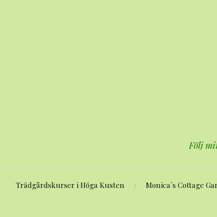
Hoppa
till
innehåll
Följ mi
Trädgårdskurser i Höga Kusten
Monica´s Cottage Ga