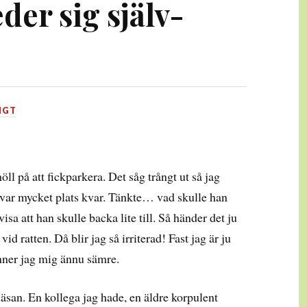
der sig själv-
IGT
öll på att fickparkera. Det såg trångt ut så jag
då var mycket plats kvar. Tänkte… vad skulle han
visa att han skulle backa lite till. Så händer det ju
vid ratten. Då blir jag så irriterad! Fast jag är ju
änner jag mig ännu sämre.
san. En kollega jag hade, en äldre korpulent