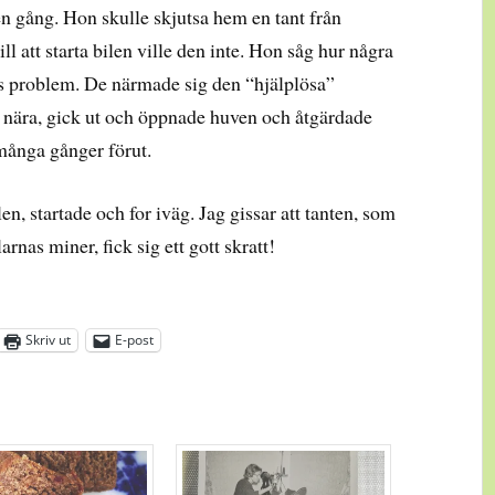
en gång. Hon skulle skjutsa hem en tant från
ll att starta bilen ville den inte. Hon såg hur några
s problem. De närmade sig den “hjälplösa”
 nära, gick ut och öppnade huven och åtgärdade
 många gånger förut.
en, startade och for iväg. Jag gissar att tanten, som
arnas miner, fick sig ett gott skratt!
Skriv ut
E-post