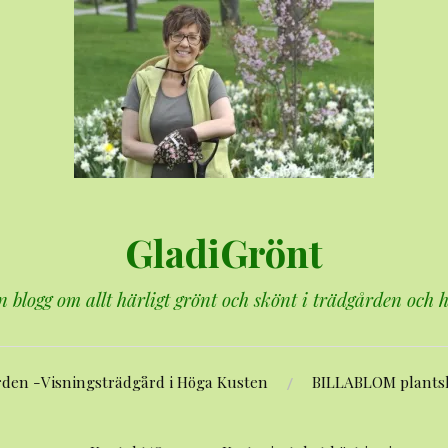
GladiGrönt
n blogg om allt härligt grönt och skönt i trädgården och
rden -Visningsträdgård i Höga Kusten
BILLABLOM plants