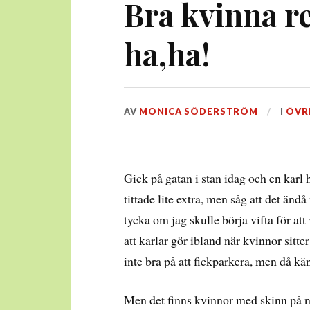
Bra kvinna re
ha,ha!
DEN
AV
MONICA SÖDERSTRÖM
I
ÖVR
23
MARS,
2012
Gick på gatan i stan idag och en karl h
tittade lite extra, men såg att det än
tycka om jag skulle börja vifta för att 
att karlar gör ibland när kvinnor sitter 
inte bra på att fickparkera, men då k
Men det finns kvinnor med skinn på nä