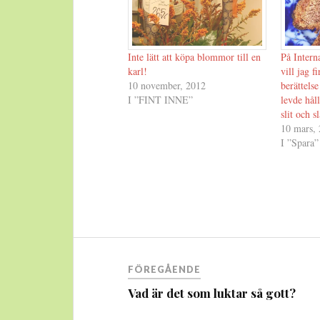
Inte lätt att köpa blommor till en
På Intern
karl!
vill jag 
10 november, 2012
berättels
I ”FINT INNE”
levde hål
slit och 
10 mars,
I ”Spara”
Inläggsnavigering
FÖREGÅENDE
Vad är det som luktar så gott?