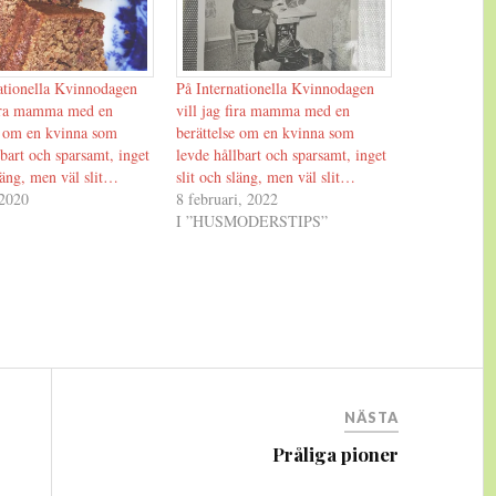
ationella Kvinnodagen
På Internationella Kvinnodagen
fira mamma med en
vill jag fira mamma med en
e om en kvinna som
berättelse om en kvinna som
lbart och sparsamt, inget
levde hållbart och sparsamt, inget
släng, men väl slit…
slit och släng, men väl slit…
 2020
8 februari, 2022
I ”HUSMODERSTIPS”
NÄSTA
Pråliga pioner