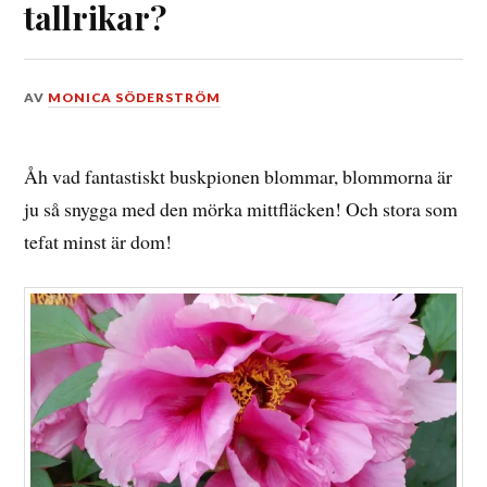
tallrikar?
DEN
AV
MONICA SÖDERSTRÖM
5
JULI,
2012
Åh vad fantastiskt buskpionen blommar, blommorna är
ju så snygga med den mörka mittfläcken! Och stora som
tefat minst är dom!