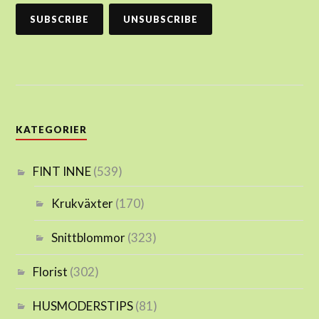
KATEGORIER
FINT INNE
(539)
Krukväxter
(170)
Snittblommor
(323)
Florist
(302)
HUSMODERSTIPS
(81)