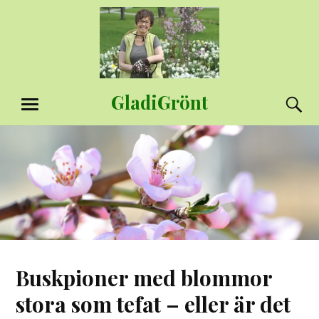
Hoppa
till
innehåll
GladiGrönt
S
MENY
Buskpioner med blommor
stora som tefat – eller är det