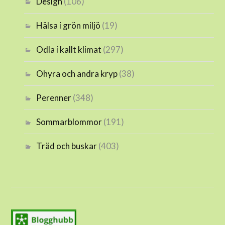
Design
(106)
Hälsa i grön miljö
(19)
Odla i kallt klimat
(297)
Ohyra och andra kryp
(38)
Perenner
(348)
Sommarblommor
(191)
Träd och buskar
(403)