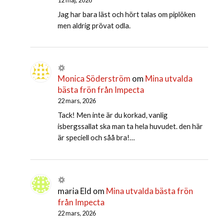
12 maj, 2026
Jag har bara läst och hört talas om piplöken
men aldrig prövat odla.
Monica Söderström
om
Mina utvalda
bästa frön från Impecta
22 mars, 2026
Tack! Men inte är du korkad, vanlig
isbergssallat ska man ta hela huvudet. den här
är speciell och såå bra!…
maria Eld
om
Mina utvalda bästa frön
från Impecta
22 mars, 2026